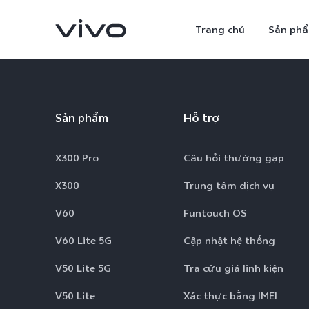
Trang chủ
Sản ph
Sản phẩm
Hỗ trợ
X300 Pro
Câu hỏi thường gặp
X300
Trung tâm dịch vụ
V60
Funtouch OS
X300 Ultra
X300 Pro
mới
V60 Lite 5G
Cập nhật hệ thống
V50 Lite 5G
Tra cứu giá linh kiện
V50 Lite
Xác thực bằng IMEI