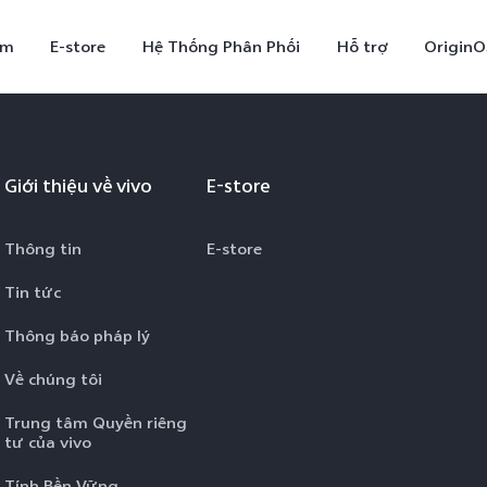
ẩm
E-store
Hệ Thống Phân Phối
Hỗ trợ
OriginO
Giới thiệu về vivo
E-store
Thông tin
E-store
Tin tức
Thông báo pháp lý
X300
V70
V7
mới
Về chúng tôi
Trung tâm Quyền riêng
tư của vivo
Tính Bền Vững