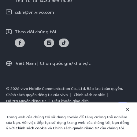
Thứ Tư từ 14:30 đến 16:00
Tính Bền Vững
Y19s Pro
Truy vấn tiến độ sửa chữa
cskh@vn.vivo.com
Việt Nam | Chọn quốc gia/khu vực
Y04
Prize-giving Quiz
Theo dõi chúng tôi
Chính sách bảo hành của vivo
Tải LUTs để khôi phục Log
Việt Nam | Chọn quốc gia/khu vực
© 2026 vivo Mobile Communication Co., Ltd. Bảo lưu toàn quyền.
Chính sách quyền riêng tư của vivo
|
Chính sách cookie
|
Hỗ trợ Quyền riêng tư
|
Điều khoản giao dịch
Trang web của chúng tôi sử dụng cookie để tăng cường trải nghiệm
của bạn. Với việc tiếp tục sử dụng trang web của chúng tôi, bạn đồng
ý với
Chính sách cookie
và
Chính sách quyền riêng tư
của chúng tôi.