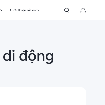
S
Giới thiệu về vivo
 di động
0 FE
Y31d
mới
mới