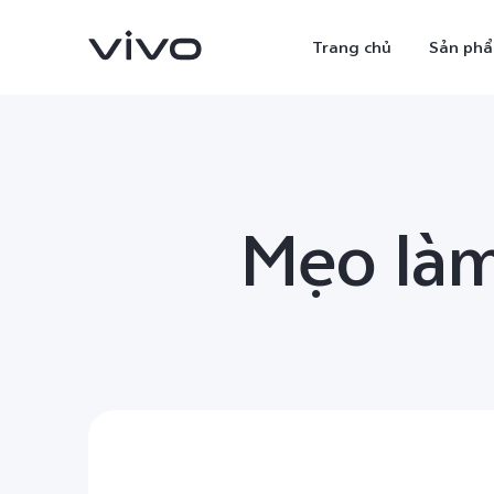
Trang chủ
Sản ph
Mẹo làm
X300 Ultra
X300 Pro
mới