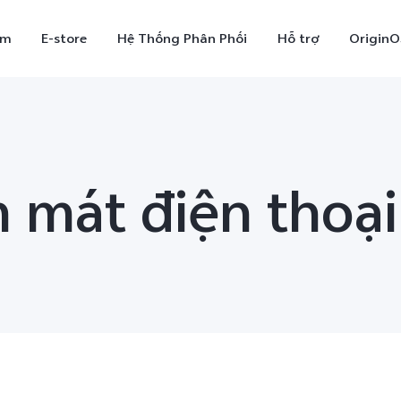
ẩm
E-store
Hệ Thống Phân Phối
Hỗ trợ
OriginO
 mát điện thoại
X300
V70
V7
mới