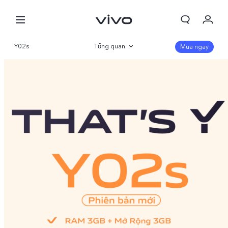
Giỏ hàng
Y02s
Tổng quan
Mua ngay
Đặt hàng
Thư viện
Đăng nhập/Đăng ký
Thông số
Tài khoản của tôi