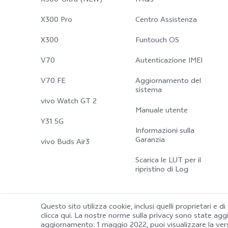
X300-Ultra (NEW)
FAQs
X300 Pro
Centro Assistenza
X300
Funtouch OS
V70
Autenticazione IMEI
V70 FE
Aggiornamento del
sistema
vivo Watch GT 2
Manuale utente
Y31 5G
Informazioni sulla
Garanzia
vivo Buds Air3
Scarica le LUT per il
ripristino di Log
Questo sito utilizza cookie, inclusi quelli proprietari e di
clicca qui. La nostre norme sulla privacy sono state ag
© 2026 vivo Mobile Communication Co., Ltd. Tutti i diritti riservati.
aggiornamento: 1 maggio 2022
, puoi visualizzare la ve