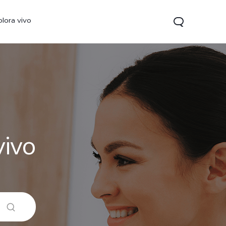
plora vivo
vivo
V70 FE
Y31 5G
vivo Watch GT 2