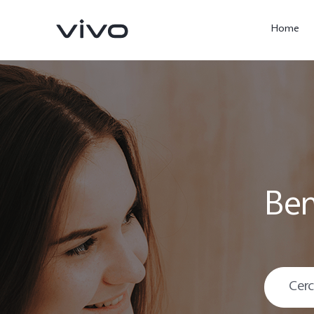
Home
Ben
X300 Ultra
X300 Pro
nuovo
nuovo