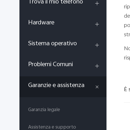
Trova il mio telefono
ri
de
Hardware
po
st
Sistema operativo
No
ri
Problemi Comuni
Garanzie e assistenza
È 
Garanzia legale
Assistenza e supporto