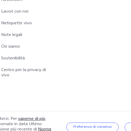
Newsroom
Lavori con noi
Netiquette vivo
Note legali
Chi siamo
Sostenibilità
Centro per la privacy di
vivo
 terzi. Per
saperne di più
giornate in data
Ultimo
|
Politica sulla riservatezza
|
Gestione dei Cookie
|
Supporto per la privacy
Preferenza di consenso
rsione più recente di
Norme