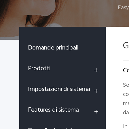
Easy
G
Domande principali
Prodotti
Co
Se
Impostazioni di sistema
co
ma
Features di sistema
da
In