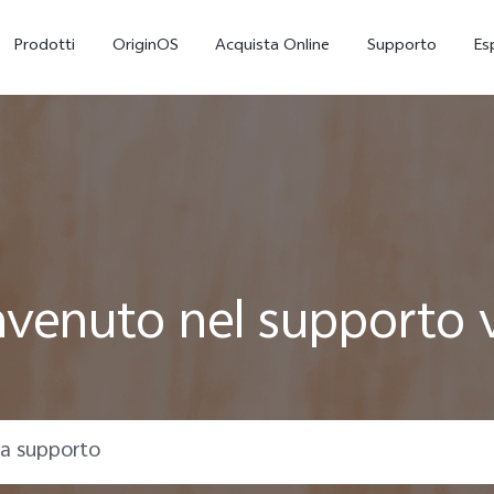
Prodotti
OriginOS
Acquista Online
Supporto
Es
venuto nel supporto 
X300
V70 5G
nuovo