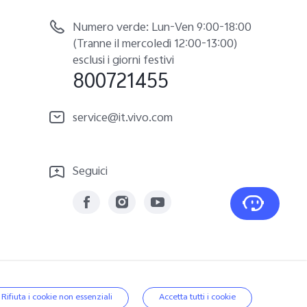
Numero verde: Lun-Ven 9:00-18:00
(Tranne il mercoledì 12:00-13:00)
esclusi i giorni festivi
800721455
service@it.vivo.com
Seguici
|
Politica sui dati
|
Italia | Seleziona paese/regione
Rifiuta i cookie non essenziali
Accetta tutti i cookie