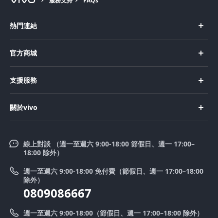
服務支持
FAQs
熱門連結
X Fold5
官方商城
Select Location
X200 Pro
新機上市
支援服務
X200
購買手機
FAQs
X200 FE
關於vivo
購買配件
服務中心
V50 Lite 5G
企業文化
Funtouch OS
V50
線上對談 （週一至週六 9:00-18:00 節假日、週一 17:00–
新聞中心
18:00 除外）
系統升級
Y39 5G
法律聲明
週一至週六 9:00-18:00 免付費（節假日、週一 17:00–18:00
零配件價格查詢
除外）
優惠活動
0809086667
送修服務
廢手機回收
週一至週六 9:00-18:00（節假日、週一 17:00–18:00 除外）