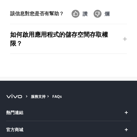
該信息對您是否有幫助？
讚
爛
如何啟用應用程式的儲存空間存取權
Select Location
限？
服務支持
FAQs
熱門連結
X Fold5
官方商城
X200 Pro