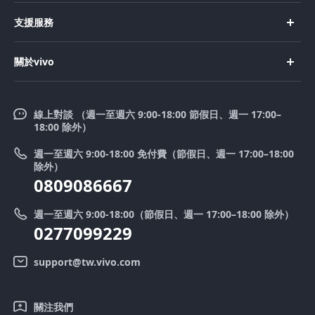
新機上市
支援服務
X200
購買手機
FAQs
X200 FE
關於vivo
購買配件
服務中心
V50 Lite 5G
企業文化
Funtouch OS
V50
線上對談 （週一至週六 9:00-18:00 節假日、週一 17:00–
新聞中心
18:00 除外）
系統升級
Y39 5G
法律聲明
週一至週六 9:00-18:00 免付費（節假日、週一 17:00–18:00
零配件價格查詢
除外）
優惠活動
0809086667
送修服務
廢手機回收
週一至週六 9:00-18:00（節假日、週一 17:00–18:00 除外）
IMEI 碼驗證
0277099229
舊機換新機
系統連鎖通路夥伴
vivo 隱私權中心
support@tw.vivo.com
產品保固說明
永續發展
關注我們
客戶服務隱私權聲明