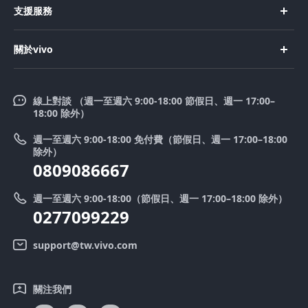
支援服務
X200
購買手機
FAQs
X200 FE
關於vivo
購買配件
服務中心
V50 Lite 5G
企業文化
Funtouch OS
V50
線上對談 （週一至週六 9:00-18:00 節假日、週一 17:00–
新聞中心
18:00 除外）
系統升級
Y39 5G
法律聲明
週一至週六 9:00-18:00 免付費（節假日、週一 17:00–18:00
零配件價格查詢
除外）
優惠活動
0809086667
送修服務
廢手機回收
週一至週六 9:00-18:00（節假日、週一 17:00–18:00 除外）
IMEI 碼驗證
0277099229
舊機換新機
系統連鎖通路夥伴
vivo 隱私權中心
support@tw.vivo.com
產品保固說明
永續發展
關注我們
客戶服務隱私權聲明
vivo｜蔡司影像