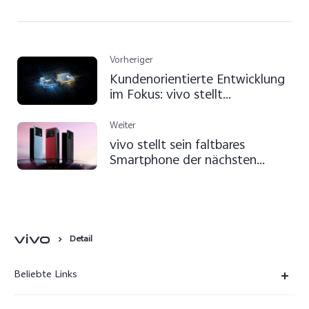
Vorheriger
Kundenorientierte Entwicklung
im Fokus: vivo stellt
Innovationsfahrplan für den
High-End-Smartphone-Markt
Weiter
im Jahr 2023 vor
vivo stellt sein faltbares
Smartphone der nächsten
Generation vor: das X Fold+
Detail
Beliebte Links
X300 Ultra