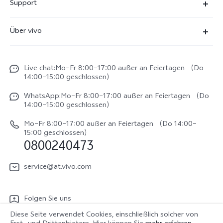
Support
X300 Pro
FAQs
Über vivo
X300
Service Center
Unsere Kultur
X300 FE
Funtouch OS
Live chat:Mo–Fr 8:00–17:00 außer an Feiertagen （Do
Impressum
V70
14:00–15:00 geschlossen）
IMEI-Authentifizierung
Rechtliche Hinweise
V70 FE
WhatsApp:Mo–Fr 8:00–17:00 außer an Feiertagen （Do
System Verbesserung
14:00–15:00 geschlossen）
Nachhaltigkeit
Y31e 5G
Reparaturerfassung
Mo–Fr 8:00–17:00 außer an Feiertagen （Do 14:00–
vivo Datenschutzcenter
15:00 geschlossen）
vivo Buds Air3
0800240473
Benutzerhandbuch
vivo Watch GT 2
Log aktualisieren
service@at.vivo.com
Garantiebestimmungen
Folgen Sie uns
LUTs für Log-Wiederherstellung
Diese Seite verwendet Cookies, einschließlich solcher von