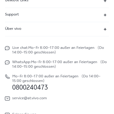
Beliebte Links
X300 Ultra
Support
X300 Pro
FAQs
Über vivo
X300
Service Center
Unsere Kultur
X300 FE
Funtouch OS
Live chat:Mo–Fr 8:00–17:00 außer an Feiertagen （Do
Impressum
V70
14:00–15:00 geschlossen）
IMEI-Authentifizierung
Rechtliche Hinweise
V70 FE
WhatsApp:Mo–Fr 8:00–17:00 außer an Feiertagen （Do
System Verbesserung
14:00–15:00 geschlossen）
Nachhaltigkeit
Y31e 5G
Reparaturerfassung
Mo–Fr 8:00–17:00 außer an Feiertagen （Do 14:00–
vivo Datenschutzcenter
15:00 geschlossen）
vivo Buds Air3
0800240473
Benutzerhandbuch
vivo Watch GT 2
Log aktualisieren
service@at.vivo.com
Garantiebestimmungen