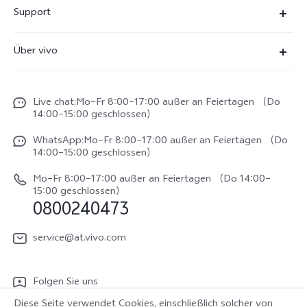
X300 Ultra
Support
X300 Pro
FAQs
Über vivo
X300
Service Center
Unsere Kultur
X300 FE
Funtouch OS
Live chat:Mo–Fr 8:00–17:00 außer an Feiertagen （Do
Impressum
V70
14:00–15:00 geschlossen）
IMEI-Authentifizierung
Rechtliche Hinweise
V70 FE
WhatsApp:Mo–Fr 8:00–17:00 außer an Feiertagen （Do
System Verbesserung
14:00–15:00 geschlossen）
Nachhaltigkeit
Y31e 5G
Reparaturerfassung
Mo–Fr 8:00–17:00 außer an Feiertagen （Do 14:00–
vivo Datenschutzcenter
15:00 geschlossen）
vivo Buds Air3
0800240473
Benutzerhandbuch
vivo Watch GT 2
Log aktualisieren
service@at.vivo.com
Garantiebestimmungen
Folgen Sie uns
LUTs für Log-Wiederherstellung
Diese Seite verwendet Cookies, einschließlich solcher von