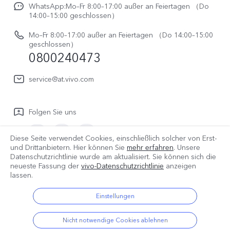
Rechtliche Hinweise
V70 FE
WhatsApp:Mo–Fr 8:00–17:00 außer an Feiertagen （Do
System Verbesserung
14:00–15:00 geschlossen）
Nachhaltigkeit
Y31e 5G
Reparaturerfassung
Mo–Fr 8:00–17:00 außer an Feiertagen （Do 14:00–15:00
vivo Datenschutzcenter
geschlossen）
vivo Buds Air3
0800240473
Benutzerhandbuch
vivo Watch GT 2
Log aktualisieren
service@at.vivo.com
Garantiebestimmungen
Folgen Sie uns
LUTs für Log-Wiederherstellung
Diese Seite verwendet Cookies, einschließlich solcher von Erst-
und Drittanbietern. Hier können Sie
mehr erfahren
. Unsere
Datenschutzrichtlinie wurde am
aktualisiert. Sie können sich die
Österreich | Land/Region auswählen
neueste Fassung der
vivo-Datenschutzrichtlinie
anzeigen
lassen.
Einstellungen
© 2026 vivo Mobile Communication Co., Ltd. Alle Rechte
vorbehalten.
Nicht notwendige Cookies ablehnen
Datenschutz-Bestimmungen
|
Cookie-Richtlinie
|