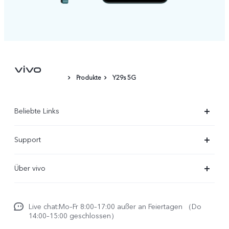
Produkte
Y29s 5G
Beliebte Links
X300 Ultra
Support
X300 Pro
FAQs
Über vivo
X300
Service Center
Unsere Kultur
X300 FE
Funtouch OS
Live chat:Mo–Fr 8:00–17:00 außer an Feiertagen （Do
Impressum
V70
14:00–15:00 geschlossen）
IMEI-Authentifizierung