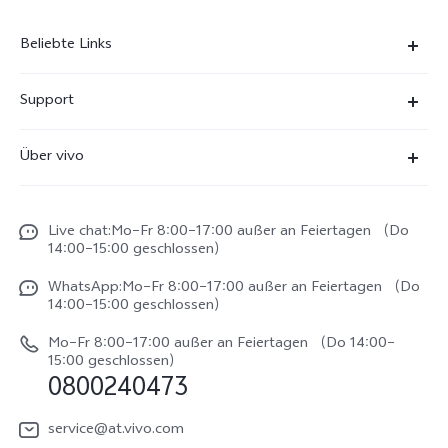
Beliebte Links
X300 Ultra
Support
X300 Pro
FAQs
Über vivo
X300
Service Center
Unsere Kultur
X300 FE
Funtouch OS
Live chat:Mo–Fr 8:00–17:00 außer an Feiertagen （Do
Impressum
V70
14:00–15:00 geschlossen）
IMEI-Authentifizierung
Rechtliche Hinweise
V70 FE
WhatsApp:Mo–Fr 8:00–17:00 außer an Feiertagen （Do
System Verbesserung
14:00–15:00 geschlossen）
Nachhaltigkeit
Y31e 5G
Reparaturerfassung
Mo–Fr 8:00–17:00 außer an Feiertagen （Do 14:00–
vivo Datenschutzcenter
15:00 geschlossen）
vivo Buds Air3
0800240473
Benutzerhandbuch
vivo Watch GT 2
Log aktualisieren
service@at.vivo.com