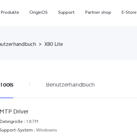
Produkte
OriginOS
Support
Partner shop
E-Store
nutzerhandbuch
>
X80 Lite
Tools
Benutzerhandbuch
X300 Pro
X300
V7
MTP Driver
Dateigröße
:
1.87M
Support-System
:
Windowns