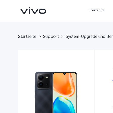
Startseite
Startseite
>
Support
>
System-Upgrade und Be
X300 Ultra
X300 FE
neu
neu