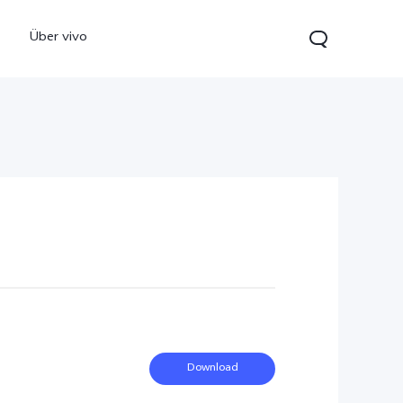
Über vivo
0 5G
Y21 5G
vivo Watch GT 2
neu
neu
Download