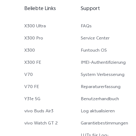
Beliebte Links
Support
X300 Ultra
FAQs
X300 Pro
Service Center
X300
Funtouch OS
X300 FE
IMEI-Authentifizierung
V70
System Verbesserung
V70 FE
Reparaturerfassung
Y31e 5G
Benutzerhandbuch
vivo Buds Air3
Log aktualisieren
vivo Watch GT 2
Garantiebestimmungen
LUTs für Log-