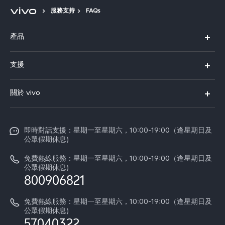
服務支持
FAQs
產品
X300 Pro
Select Location
支援
X300
FAQs
關於 vivo
Y21d
服務中心
企業文化
V60 Lite 5G
Funtouch OS
即時對話支援：星期一至星期六，10:00-19:00（逢星期日及
新聞資訊
V60
公眾假期休息)
系統升級
vivo工作
免費熱線服務：星期一至星期六，10:00-19:00（逢星期日及
零配件價格查詢
公眾假期休息)
法律聲明
800906821
IMEI 碼驗證
關於我們
免費熱線服務：星期一至星期六，10:00-19:00（逢星期日及
維修進度
公眾假期休息)
vivo 私隱中心