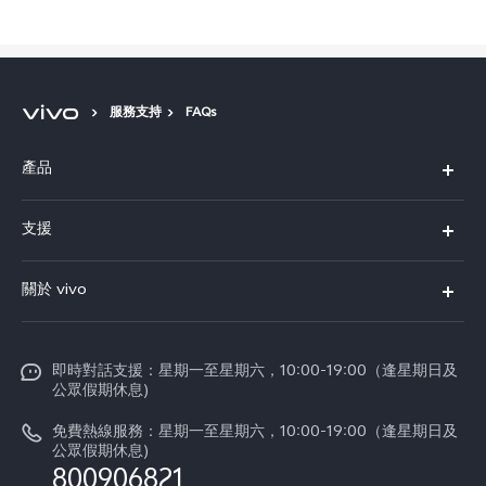
服務支持
FAQs
產品
X300 Pro
支援
X300
FAQs
關於 vivo
Y21d
服務中心
企業文化
V60 Lite 5G
Funtouch OS
即時對話支援：星期一至星期六，10:00-19:00（逢星期日及
新聞資訊
V60
公眾假期休息)
系統升級
vivo工作
免費熱線服務：星期一至星期六，10:00-19:00（逢星期日及
零配件價格查詢
公眾假期休息)
法律聲明
800906821