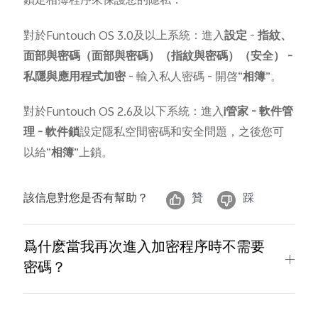
鎖定相簿程序來保護您的隱私：
對於Funtouch OS 3.0及以上系統：進入
設定
-
指紋、
面部與密碼（面部與密碼）（指紋與密碼）（安全）
-
私隱與應用程式加密
- 輸入私人密碼 - 開啓“
相簿
”。
Select Location
對於Funtouch OS 2.6及以下系統：進入
i
管家
-
軟件管
理
-
軟件鎖
設定隱私空間密碼和安全問題，之後您可
以給“
相簿
”上鎖。
該信息對您是否有幫助？
贊
踩
爲什麽當我再次進入加密程序時不需要
密碼？