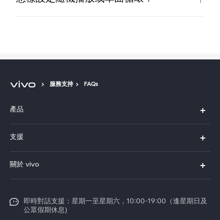
服務支持
FAQs
產品
X300 Pro
支援
X300
FAQs
關於 vivo
Y21d
服務中心
企業文化
V60 Lite 5G
Funtouch OS
即時對話支援：星期一至星期六，10:00-19:00（逢星期日及
新聞資訊
V60
公眾假期休息)
系統升級