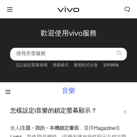
歡迎使用vivo服務
忘記鎖定螢幕密碼
簡易模式
應用程式分身
資料轉換
音樂
怎樣設定i音樂的鎖定螢幕顯示？
進入
i
主題
-
我的
-
本機鎖定畫面
，選擇
Magazine
或