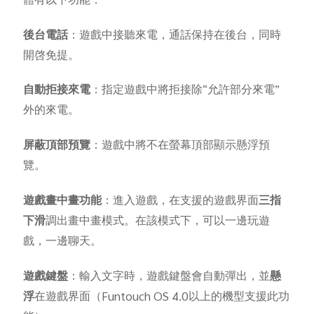
體有以下功能：
後台電話
：遊戲中接聽來電，通話保持在後台，同時
開啓免提。
Select Location
自動拒接來電
：指定遊戲中將拒接除“允許部分來電”
外的來電。
屏蔽頂部預覽
：遊戲中將不在螢幕頂部顯示懸浮預
覽。
遊戲畫中畫功能
：進入遊戲，在支援的遊戲界面
三指
下滑
調出畫中畫模式。在該模式下，可以一邊玩遊
戲，一邊聊天。
遊戲鍵盤
：輸入文字時，遊戲鍵盤會自動彈出，並
懸
浮
在遊戲界面（Funtouch OS 4.0以上的機型支援此功