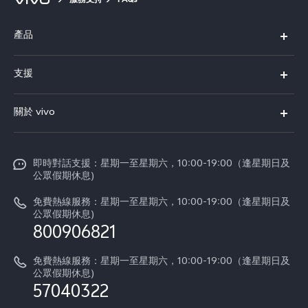
服務支持
FAQs
產品
X300 Pro
支援
X300
FAQs
關於 vivo
Y21d
服務中心
企業文化
V60 Lite 5G
Funtouch OS
即時對話支援：星期一至星期六，10:00-19:00（逢星期日及
新聞資訊
V60
公眾假期休息)
系統升級
vivo工作
免費熱線服務：星期一至星期六，10:00-19:00（逢星期日及
零配件價格查詢
公眾假期休息)
法律聲明
800906821
IMEI 碼驗證
關於我們
免費熱線服務：星期一至星期六，10:00-19:00（逢星期日及
維修進度
公眾假期休息)
vivo 私隱中心
57040322
保修條款