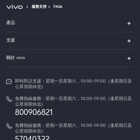
服務支持
FAQs
產品
X300 Pro
Select Location
支援
X300
FAQs
關於 vivo
Y21d
服務中心
企業文化
V60 Lite 5G
Funtouch OS
即時對話支援：星期一至星期六，10:00-19:00（逢星期日及
新聞資訊
V60
公眾假期休息)
系統升級
vivo工作
免費熱線服務：星期一至星期六，10:00-19:00（逢星期日及
零配件價格查詢
公眾假期休息)
法律聲明
800906821
IMEI 碼驗證
關於我們
免費熱線服務：星期一至星期六，10:00-19:00（逢星期日及
維修進度
公眾假期休息)
vivo 私隱中心