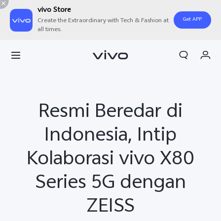
vivo Store
Get APP
Create the Extraordinary with Tech & Fashion at
all times.
Orderan saya
Keranjang
Masuk/Daftar
Resmi Beredar di
Akun Saya
Indonesia, Intip
Kolaborasi vivo X80
Series 5G dengan
ZEISS