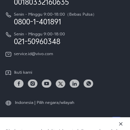
00180332160635
Harga Spare Part
Karir
Y05
Senin - Minggu 9:00-18:00（Bebas Pulsa）
Otentikasi IMEI
0800-1-401891
Pemberitahuan Hukum
X300 Pro
Cek status perbaikan
Tentang Kami
Senin - Minggu 9:00-18:00
Gerai Terdekat
Kebijakan Garansi vivo
021-50960348
CSR
Lihat Semua
Layanan Perbaikan Antar Jemput
service.id@vivo.com
Pusat Privasi vivo
Vast Finance
Keberlanjutan
Ikuti kami
Unduh LUT untuk Memulihkan Log
Indonesia | Pilih negara/wilayah
© 2026 vivo Mobile Communication Co., Ltd. Semua hak dilindungi