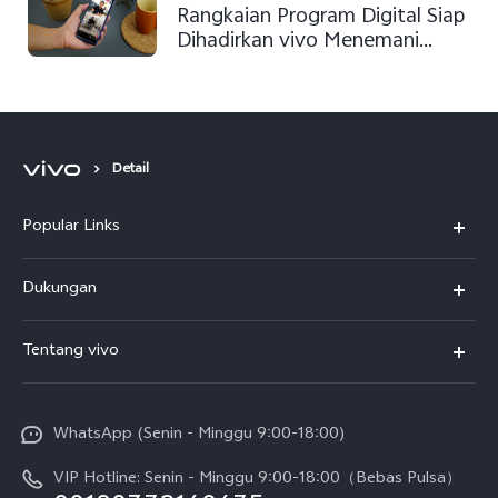
Rangkaian Program Digital Siap
Dihadirkan vivo Menemani
Berbuka Puasa
Detail
Popular Links
Y500
Dukungan
T5
FAQs
Tentang vivo
T5 Pro
Service Center
Info vivo
Y31d Pro
Funtouch OS
WhatsApp (Senin - Minggu 9:00-18:00)
Sejarah
V70
Pembaruan Sistem
VIP Hotline: Senin - Minggu 9:00-18:00（Bebas Pulsa）
Berita
V70 FE