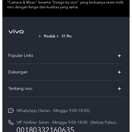
“Camera & Music’’ beserta “Design by vivo’’ yang keduanya resmi milik
vivo dengan fungsi dan kualitas yang sama.
Produk
S1 Pro
Popular Links
Y500
Dukungan
T5
FAQs
Tentang vivo
T5 Pro
Service Center
Info vivo
Y31d Pro
Funtouch OS
WhatsApp (Senin - Minggu 9:00-18:00)
Sejarah
V70
Pembaruan Sistem
VIP Hotline: Senin - Minggu 9:00-18:00（Bebas Pulsa）
Berita
V70 FE
00180332160635
Harga Spare Part