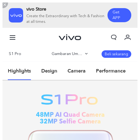
vivo Store
Get
Create the Extraordinary with Tech & Fashion
APP
at all times.
Orderan saya
Keranjang
S1 Pro
Gambaran Umum
Masuk/Daftar
Beli sekarang
Akun Saya
Parameter
Highlights
Design
Camera
Performance