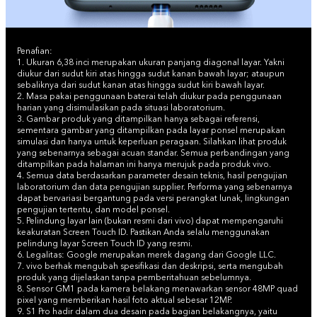
Penafian:
1. Ukuran 6,38 inci merupakan ukuran panjang diagonal layar. Yakni
diukur dari sudut kiri atas hingga sudut kanan bawah layar; ataupun
sebaliknya dari sudut kanan atas hingga sudut kiri bawah layar.
2. Masa pakai penggunaan baterai telah diukur pada penggunaan
harian yang disimulasikan pada situasi laboratorium.
3. Gambar produk yang ditampilkan hanya sebagai referensi,
sementara gambar yang ditampilkan pada layar ponsel merupakan
simulasi dan hanya untuk keperluan peragaan. Silahkan lihat produk
yang sebenarnya sebagai acuan standar. Semua perbandingan yang
ditampilkan pada halaman ini hanya merujuk pada produk vivo.
4. Semua data berdasarkan parameter desain teknis, hasil pengujian
laboratorium dan data pengujian supplier. Performa yang sebenarnya
dapat bervariasi bergantung pada versi perangkat lunak, lingkungan
pengujian tertentu, dan model ponsel.
5. Pelindung layar lain (bukan resmi dari vivo) dapat mempengaruhi
keakuratan Screen Touch ID. Pastikan Anda selalu menggunakan
pelindung layar Screen Touch ID yang resmi.
6. Legalitas: Google merupakan merek dagang dari Google LLC.
7. vivo berhak mengubah spesifikasi dan deskripsi, serta mengubah
produk yang dijelaskan tanpa pemberitahuan sebelumnya.
8. Sensor GM1 pada kamera belakang menawarkan sensor 48MP quad
pixel yang memberikan hasil foto aktual sebesar 12MP.
9. S1 Pro hadir dalam dua desain pada bagian belakangnya, yaitu