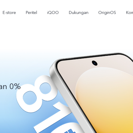
E-store
Peritel
iQOO
Dukungan
OriginOS
Kom
lan 0%
T5
T5 Pro
Y31
baru
baru