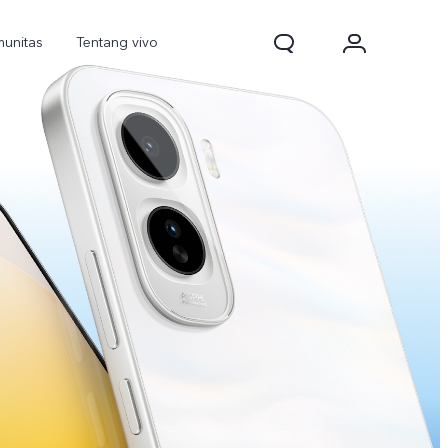
unitas
Tentang vivo
d Pro
V70
V70 FE
baru
baru
baru