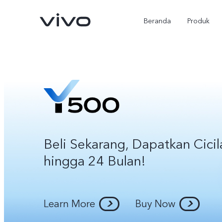
Beranda
Produk
Beli Sekarang, Dapatkan Cici
hingga 24 Bulan!
Y500
X300 Ultra
baru
baru
Learn More
Buy Now