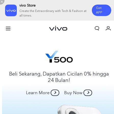
vivo Store
Get
Create the Extraordinary with Tech & Fashion at
APP
all times.
Orderan saya
Keranjang
Masuk/Daftar
Akun Saya
Beli Sekarang, Dapatkan Cicilan 0% hingga
24 Bulan!
Learn More
Buy Now