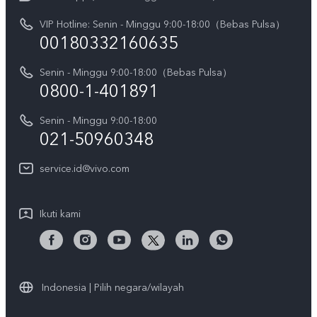
V70
Pembaruan Sistem
VIP Hotline: Senin - Minggu 9:00-18:00（Bebas Pulsa）
Berita
V70 FE
00180332160635
Harga Spare Part
Karir
Y05
Senin - Minggu 9:00-18:00（Bebas Pulsa）
Otentikasi IMEI
Pemberitahuan Hukum
0800-1-401891
X300 Pro
Cek status perbaikan
Tentang Kami
Senin - Minggu 9:00-18:00
Gerai Terdekat
Kebijakan Garansi vivo
021-50960348
CSR
Lihat Semua
Layanan Perbaikan Antar Jemput
service.id@vivo.com
Pusat Privasi vivo
Vast Finance
Keberlanjutan
Ikuti kami
Unduh LUT untuk Memulihkan Log
Indonesia | Pilih negara/wilayah