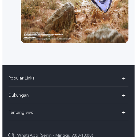
Popular Links
Y500
Dukungan
T5
FAQs
Tentang vivo
T5 Pro
Service Center
Info vivo
Y31d Pro
Funtouch OS
WhatsApp (Senin - Minggu 9:00-18:00)
Sejarah