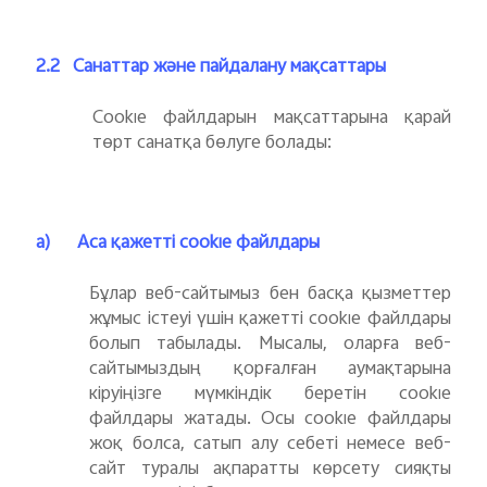
2.2
Санаттар және пайдалану мақсаттары
Cookie файлдарын мақсаттарына қарай
төрт санатқа бөлуге болады:
a)
Аса қажетті cookie файлдары
Бұлар веб-сайтымыз бен басқа қызметтер
жұмыс істеуі үшін қажетті cookie файлдары
болып табылады. Мысалы, оларға веб-
сайтымыздың қорғалған аумақтарына
кіруіңізге мүмкіндік беретін cookie
файлдары жатады. Осы cookie файлдары
жоқ болса, сатып алу себеті немесе веб-
сайт туралы ақпаратты көрсету сияқты