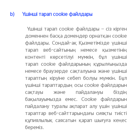
b)
Үшінші тарап cookie файлдары
Үшінші тарап cookie файлдары — сіз кірген
доменнен басқа домендер орнатқан cookie
файлдары. Сондай-ақ Қызметімізде үшінші
тарап веб-сайтының немесе қызметінің
контенті көрсетілуі мүмкін, бұл үшінші
тарап cookie файлдарының құрылғыңызда
немесе браузерде сақталуына және үшінші
тараптың кіруіне себеп болуы мүмкін. Бұл
үшінші тараптардың осы cookie файлдарын
сақтауы және пайдалануы біздің
бақылауымызда емес. Cookie файлдарын
пайдалану туралы ақпарат алу үшін үшінші
тараптар веб-сайттарындағы сияқты тиісті
құпиялылық саясатын қарап шығуға кеңес
береміз.