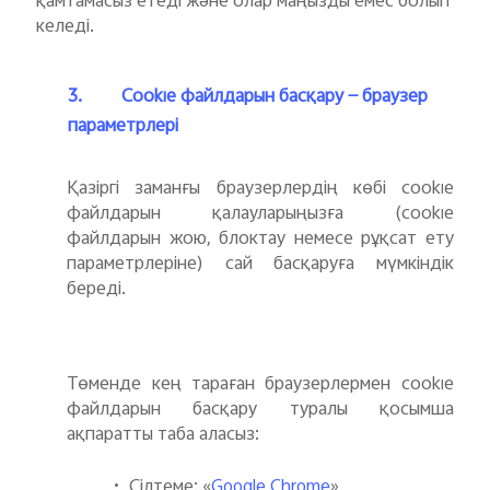
қамтамасыз етеді және олар маңызды емес болып
келеді.
3.
Cookie файлдарын басқару — браузер
параметрлері
Қазіргі заманғы браузерлердің көбі cookie
файлдарын қалауларыңызға (cookie
файлдарын жою, блоктау немесе рұқсат ету
параметрлеріне) сай басқаруға мүмкіндік
береді.
Төменде кең тараған браузерлермен cookie
файлдарын басқару туралы қосымша
ақпаратты таба аласыз:
•
Сілтеме: «
»
Google Chrome