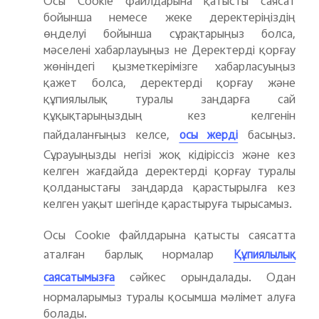
Осы Cookie файлдарына қатысты саясат
бойынша немесе жеке деректеріңіздің
өңделуі бойынша сұрақтарыңыз болса,
мәселені хабарлауыңыз не Деректерді қорғау
жөніндегі қызметкерімізге хабарласуыңыз
қажет болса, деректерді қорғау және
құпиялылық туралы заңдарға сай
құқықтарыңыздың кез келгенін
пайдаланғыңыз келсе,
басыңыз.
осы жерді
Сұрауыңызды негізі жоқ кідіріссіз және кез
келген жағдайда деректерді қорғау туралы
қолданыстағы заңдарда қарастырылға кез
келген уақыт шегінде қарастыруға тырысамыз.
Осы Cookie файлдарына қатысты саясатта
аталған барлық нормалар
Құпиялылық
сәйкес орындалады. Одан
саясатымызға
нормаларымыз туралы қосымша мәлімет алуға
болады.