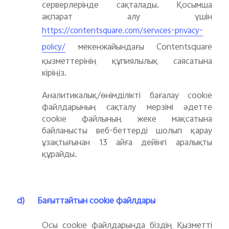
серверлерінде сақталады. Қосымша
ақпарат алу үшін
https://contentsquare.com/services-privacy-
мекенжайындағы Contentsquare
policy/
қызметтерінің құпиялылық саясатына
кіріңіз.
Аналитикалық/өнімділікті бағалау cookie
файлдарының сақталу мерзімі әдетте
cookie файлының жеке мақсатына
байланысты веб-беттерді шолып қарау
ұзақтығынан 13 айға дейінгі аралықты
құрайды.
d)
Бағыттайтын cookie файлдары
Осы cookie файлдарында біздің Қызметті