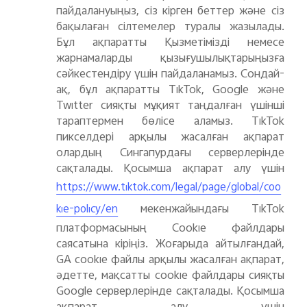
пайдалануыңыз, сіз кірген беттер және сіз
бақылаған сілтемелер туралы жазылады.
Бұл ақпаратты Қызметімізді немесе
жарнамаларды қызығушылықтарыңызға
сәйкестендіру үшін пайдаланамыз. Сондай-
ақ, бұл ақпаратты TikTok, Google және
Twitter сияқты мұқият таңдалған үшінші
тараптермен бөлісе аламыз.
TikTok
пикселдері арқылы жасалған ақпарат
олардың Сингапурдағы серверлерінде
сақталады. Қосымша ақпарат алу үшін
https://www.tiktok.com/legal/page/global/coo
мекенжайындағы TikTok
kie-policy/en
платформасының Cookie файлдары
саясатына кіріңіз. Жоғарыда айтылғандай,
GA cookie файлы арқылы жасалған ақпарат,
әдетте, мақсатты cookie файлдары сияқты
Google серверлерінде сақталады. Қосымша