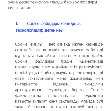
Казахстан(kk) | Елді/аймақты таңдаңыз
және ұқсас технологияларды басқару жолдары
сипатталған.
1.
Cookie файлдары және ұқсас
технологиялар деген не?
Cookie файлы — веб-сайтқа кірген кезіңізде
сол веб-сайт компьютерге немесе мобильді
құрылғыға сақтайтын шағын мәтіндік файл.
Cookie файлдары біздің Қызметімізді
пайдалануды сізге ыңғайлы етіп реттеуімізге,
белгілі уақыт бойы қалаулы параметрлеріңізді
есте сақтауымызға және жарнамалар мен
интернетте іздеудің тиімділігін
арттыруымызға мүмкіндік береді. Cookie
файлдарында пайдаланылған құрылғыға
қатысты ақпарат қана сақталады. Алайда бұл
жеке басыңызға қатысты тікелей ақпарат