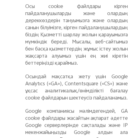
Осы cookie файлдары кірген
пайдаланушыларды және олардың
дереккөздерін тануымызға және олардың
санын білуімізге, кірген пайдаланушылардың
біздің Қызметті шарлау жолын қарауымызға
мүмкіндік береді. Мысалы, веб-сайтымыз
бен басқа қызметтердің жұмыс істеу жолын
жақсарта алуымыз үшін ең жиі кіретін
беттеріңізді қараймыз.
Осындай мақсатқа жету үшін Google
Analytics («GA»), Contentsquare («CS») және
ұқсас аналитикалық/өнімділікті бағалау
cookie файлдарын шектеусіз пайдаланамыз.
Google компаниясы мәлімдегендей, GA
cookie файлдары жасайтын ақпарат әдетте
Google серверлерінде сақталады және IP
мекенжайыңызды Google алдын ала