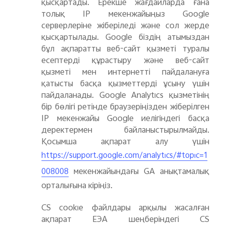
қысқартады. Ерекше жағдайларда ғана
толық IP мекенжайыңыз Google
серверлеріне жіберіледі және сол жерде
қысқартылады. Google біздің атымыздан
бұл ақпаратты веб-сайт қызметі туралы
есептерді құрастыру және веб-сайт
қызметі мен интернетті пайдалануға
қатысты басқа қызметтерді ұсыну үшін
пайдаланады. Google Analytics қызметінің
бір бөлігі ретінде браузеріңізден жіберілген
IP мекенжайы Google иелігіндегі басқа
деректермен байланыстырылмайды.
Қосымша ақпарат алу үшін
https://support.google.com/analytics/#topic=1
мекенжайындағы GA анықтамалық
008008
орталығына кіріңіз.
CS cookie файлдары арқылы жасалған
ақпарат ЕЭА шеңберіндегі CS