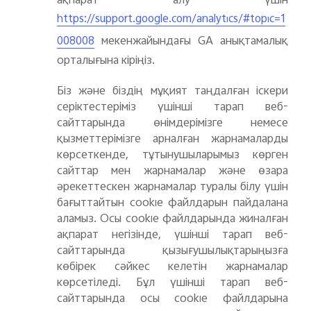
ақпарат алу үшін
https://support.google.com/analytics/#topic=1
мекенжайындағы GA анықтамалық
008008
орталығына кіріңіз.
Біз және біздің мұқият таңдалған іскери
серіктестеріміз үшінші тарап веб-
сайттарында өнімдерімізге немесе
қызметтерімізге арналған жарнамаларды
көрсеткенде, тұтынушыларымыз көрген
сайттар мен жарнамалар және өзара
әрекеттескен жарнамалар туралы білу үшін
бағыттайтын cookie файлдарын пайдалана
аламыз. Осы cookie файлдарында жиналған
ақпарат негізінде, үшінші тарап веб-
сайттарында қызығушылықтарыңызға
көбірек сәйкес келетін жарнамалар
көрсетіледі. Бұл үшінші тарап веб-
сайттарында осы cookie файлдарына