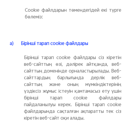
Cookie файлдарын төмендегідей екі түрге
бөлеміз:
a)
Бірінші тарап cookie файлдары
Бірінші тарап cookie файлдары сіз кіретін
веб-сайттың өзі, дәлірек айтқанда, веб-
сайттың доменінде орналастырылады. Веб-
сайттардың барлығында дерлік веб-
сайттың және оның мүмкіндіктерінің
үздіксіз жұмыс істеуін қамтамасыз ету үшін
бірінші тарап cookie файлдары
пайдаланылуы керек. Бірінші тарап cookie
файлдарында сақталған ақпаратты тек сіз
кіретін веб-сайт оқи алады.