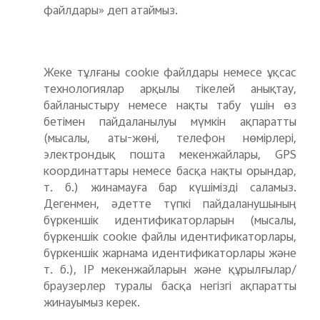
файлдары» деп атаймыз.
Жеке тұлғаны cookie файлдары немесе ұқсас
технологиялар арқылы тікелей анықтау,
байланыстыру немесе нақты табу үшін өз
бетімен пайдаланылуы мүмкін ақпаратты
(мысалы, аты-жөні, телефон нөмірлері,
электрондық пошта мекенжайлары, GPS
координаттары немесе басқа нақты орындар,
т. б.) жинамауға бар күшімізді саламыз.
Дегенмен, әдетте түпкі пайдаланушының
бүркеншік идентификаторларын (мысалы,
бүркеншік cookie файлы идентификаторлары,
бүркеншік жарнама идентификаторлары және
т. б.), IP мекенжайларын және құрылғылар/
браузерлер туралы басқа негізгі ақпаратты
жинауымыз керек.