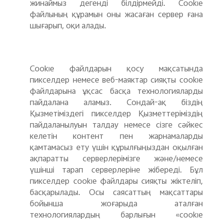
жинаймыз дегенді білдірмейді. Cookie
файлының құрамын оны жасаған сервер ғана
шығарып, оқи алады.
Cookie файлдарын қосу мақсатында
пикселдер немесе веб-маяктар
сияқты cookie
файлдарына ұқсас басқа технологияларды
пайдалана аламыз. Сондай-ақ біздің
Қызметіміздегі пикселдер Қызметтеріміздің
пайдаланылуын талдау немесе сізге сәйкес
келетін контент пен жарнамаларды
қамтамасыз ету үшін құрылғыңыздан оқылған
ақпаратты серверлерімізге және/немесе
үшінші тарап серверлеріне жібереді. Бұл
пикселдер cookie файлдары сияқты жіктеліп,
басқарылады. Осы саясаттың мақсаттары
бойынша жоғарыда аталған
технологиялардың
барлығын «cookie