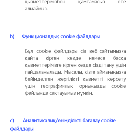
қызметтерімізбен қамтамасыз ете
алмаймыз.
b)
Функционалдық cookie файлдары
Бұл cookie файлдары сіз веб-сайтымызға
қайта кірген кезде немесе басқа
қызметтерімізге кірген кезде сізді тану үшін
пайдаланылады. Мысалы, сізге аймағыңызға
бейімделген жергілікті қызметті көрсету
үшін географиялық орныңызды cookie
файлында сақтауымыз мүмкін.
c)
Аналитикалық/өнімділікті бағалау cookie
файлдары