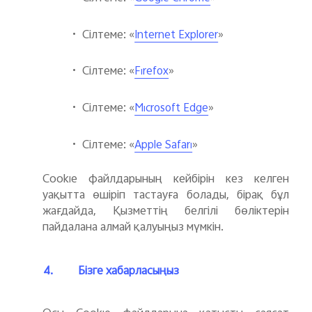
•
Сілтеме: «
»
Internet Explorer
•
Сілтеме: «
»
Firefox
•
Сілтеме: «
»
Microsoft Edge
•
Сілтеме: «
»
Apple Safari
Cookie файлдарының кейбірін кез келген
уақытта өшіріп тастауға болады, бірақ бұл
жағдайда, Қызметтің белгілі бөліктерін
пайдалана алмай қалуыңыз мүмкін.
4.
Бізге хабарласыңыз