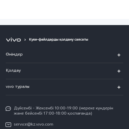
Куки-файлдарды қолдану саясаты
Өнімдер
X300 Pro
Қолдау
X300
FAQs
vivo туралы
X200
Сервистік орталықтар
Жалпы ақпарат
X200 FE
Funtouch OS
Дүйсенбі - Жексенбі 10:00-19:00 (мереке күндерін
Баспасөз орталығы
V60
және бейсенбі 17:00-18:00 қоспағанда)
IMEI сәйкестендіру
vivo компаниясында жұмыс жасау
V60 Lite 5G
service@kz.vivo.com