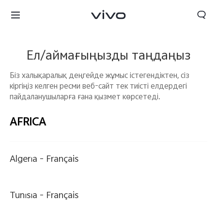
Ел/аймағыңызды таңдаңыз
Біз халықаралық деңгейде жұмыс істегендіктен, сіз
кіргіңіз келген ресми веб-сайт тек тиісті елдердегі
пайдаланушыларға ғана қызмет көрсетеді.
AFRICA
Algeria -
Français
Tunisia -
Français