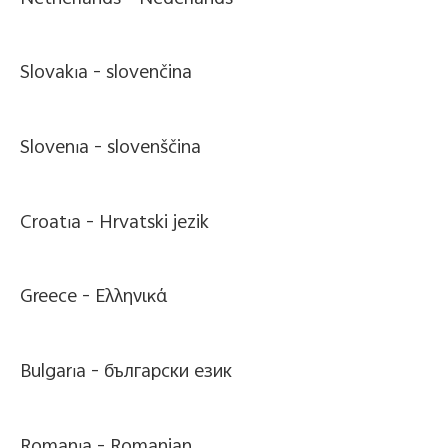
Slovakia -
slovenčina
Slovenia -
slovenščina
Croatia -
Hrvatski jezik
Greece -
Ελληνικά
Bulgaria -
български език
Romania -
Romanian