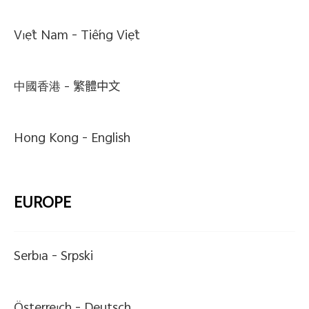
Việt Nam -
Tiếng Việt
中國香港 -
繁體中文
Hong Kong -
English
EUROPE
Serbia -
Srpski
Österreich -
Deutsch