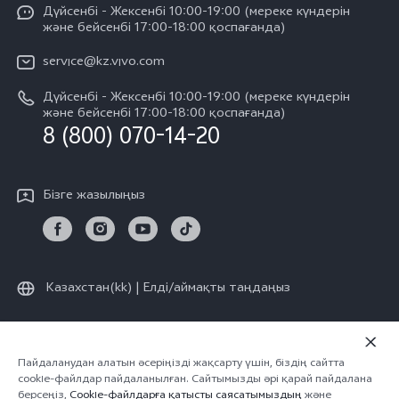
Funtouch OS
Дүйсенбі - Жексенбі 10:00-19:00 (мереке күндерін
Баспасөз орталығы
V60
және бейсенбі 17:00-18:00 қоспағанда)
IMEI сәйкестендіру
vivo компаниясында жұмыс жасау
V60 Lite 5G
service@kz.vivo.com
Қосалқы бөлшектердің құнын сұрау
Құқықтық хабарламалар
Дүйсенбі - Жексенбі 10:00-19:00 (мереке күндерін
Барлық үлгілер
Жүйені жаңарту
және бейсенбі 17:00-18:00 қоспағанда)
Біз туралы
8 (800) 070-14-20
vivo кепілдік туралы нұсқаулық
vivo құпиялық орталығы
Бізге жазылыңыз
Тұрақтылық
Казахстан(kk) | Елді/аймақты таңдаңыз
© vivo Mobile Communication Co., Ltd., 2026 ж. Барлық құқықтар
Пайдаланудан алатын әсеріңізді жақсарту үшін, біздің сайтта
cookie-файлдар пайдаланылған. Сайтымызды әрі қарай пайдалана
қорғалған.
берсеңіз,
Cookie-файлдарға қатысты саясатымыздың
және