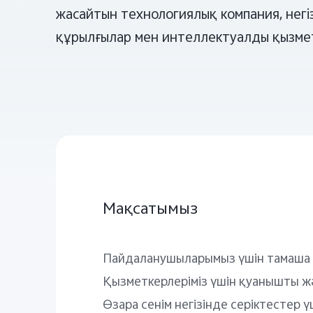
жасайтын технологиялық компания, негіз
құрылғылар мен интеллектуалды қызме
Мақсатымыз
Пайдаланушыларымыз үшін тамаша 
Қызметкерлеріміз үшін қуанышты жә
Өзара сенім негізінде серіктестер