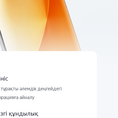
ніс
 тұрақты әлемдік деңгейдегі
орацияға айналу
ізгі құндылық