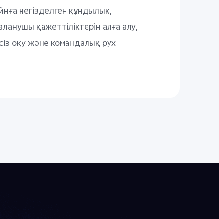
йнға негізделген құндылық,
аланушы қажеттіліктерін алға алу,
ксіз оқу және командалық рух