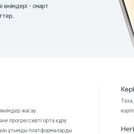
і өнімдері - смарт
ттер.
Көрі
Таза,
өнімдер жасау
корп
не прогрессивті орта құру
Нег
 үшін ұтымды платформаларды