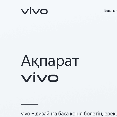
Басты 
Ақпарат
X300 FE
V70FE
жаңа
жаңа
vivo – дизайнға баса көңіл бөлетін, ере