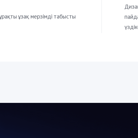
Диза
ұрақты ұзақ мерзімді табысты
пайд
үзді