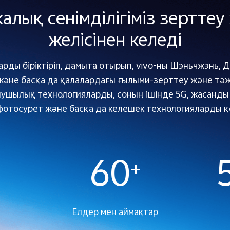
калық сенімділігіміз зертте
желісінен келеді
тарды біріктіріп, дамыта отырып, vivo-ны Шэньчжэнь, Д
және басқа да қалалардағы ғылыми-зерттеу және тә
нушылық технологияларды, соның ішінде 5G, жасанды 
фотосурет және басқа да келешек технологияларды 
60
+
Елдер мен аймақтар