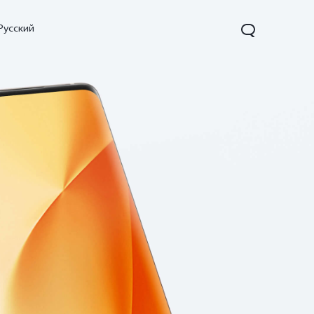
Русский
X200
X200 FE
V60
жаңа
жаңа