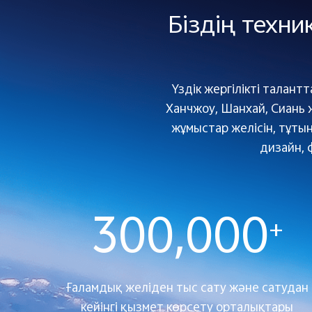
Біздің техни
Үздік жергілікті талант
Ханчжоу, Шанхай, Сиань 
жұмыстар желісін, тұты
дизайн, 
300,000
+
Ғаламдық желіден тыс сату және сатудан
кейінгі қызмет көрсету орталықтары