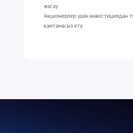
жасау
Акционерлер үшін инвестициядан т
қамтамасыз ету