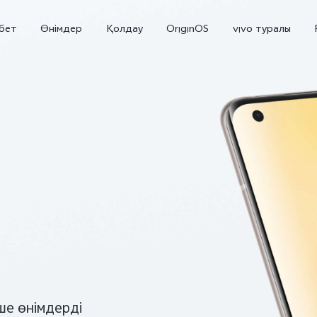
бет
Өнімдер
Қолдау
OriginOS
vivo туралы
V70 5G
X300 Pro
жаңа
жаңа
кше өнімдерді