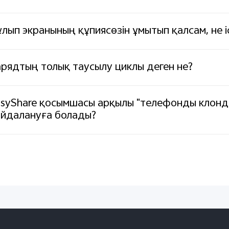
лып экранының құпиясөзін ұмытып қалсам, не і
рядтың толық таусылу циклы деген не?
asyShare қосымшасы арқылы "телефонды клонд
айдалануға болады?