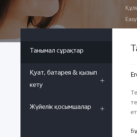
Құл
Easy
Т
Танымал сұрақтар
Қуат, батарея & қызып
Ег
кету
Те
те
Жүйелік қосымшалар
ет
Бұ