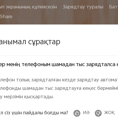
ып экранының құпиясөзін
Зарядтау туралы
Бат
Share
анымал сұрақтар
ер менің телефоным шамадан тыс зарядталса н
лефон толық зарядталған кезде зарядтау автома
лефонды шамадан тыс зарядтауға кеңес бермейміз
у мерзімін қысқартады.
л сіз үшін пайдалы болды ма?
ИӘ
ЖОҚ