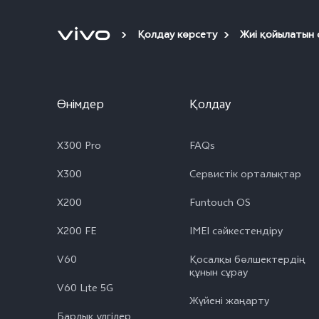
Қолдау көрсету
Жиі қойылатын 
Өнімдер
Қолдау
X300 Pro
FAQs
X300
Сервистік орталықтар
X200
Funtouch OS
X200 FE
IMEI сәйкестендіру
V60
Қосалқы бөлшектердің
құнын сұрау
V60 Lite 5G
Жүйені жаңарту
Барлық үлгілер