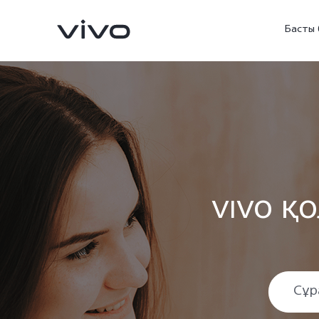
Басты 
vivo қ
X300 FE
V70FE
жаңа
жаңа