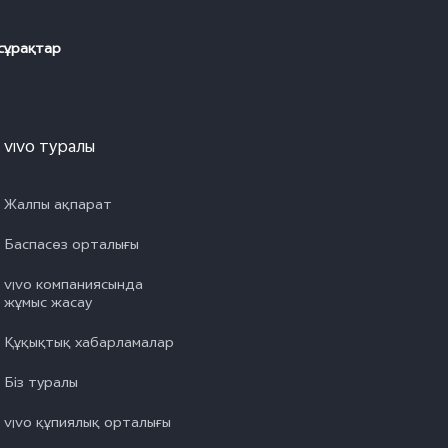
сұрақтар
vivo туралы
Жалпы ақпарат
Баспасөз орталығы
vivo компаниясында
жұмыс жасау
Құқықтық хабарламалар
Біз туралы
vivo құпиялық орталығы