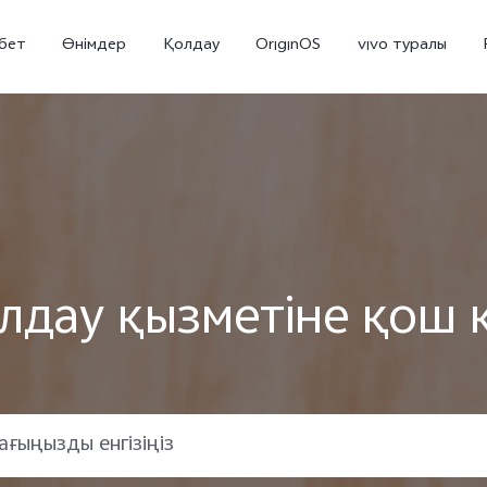
бет
Өнімдер
Қолдау
OriginOS
vivo туралы
олдау қызметіне қош к
V70 5G
X300 Pro
жаңа
жаңа