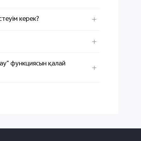
стеуім керек?
ау" функциясын қалай