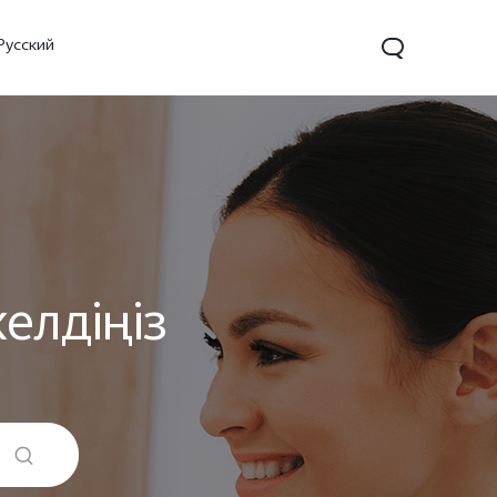
Русский
елдіңіз
X200
X200 FE
V60
жаңа
жаңа