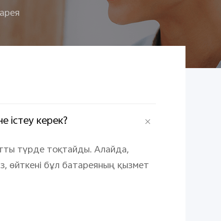
арея
е істеу керек?
тты түрде тоқтайды. Алайда,
, өйткені бұл батареяның қызмет