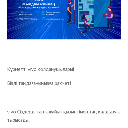
Казахстан(kk) | Елді/аймақты таңдаңыз
Құрметті vivo қолданушылары!
Бізді таңдағаныңызға рахмет!
vivo Сіздерді таңғажайып қызметімен таң қалдыруға
тырысады.