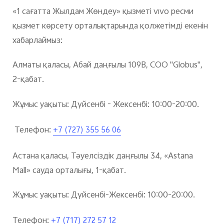
«1 сағатта Жылдам Жөндеу» қызметі vivo ресми
қызмет көрсету орталықтарында қолжетімді екенін
хабарлаймыз:
Алматы қаласы, Абай даңғылы 109В, СОО "Globus",
2-қабат.
Жұмыс уақыты: Дүйсенбі - Жексенбі: 10:00-20:00.
Телефон:
+7 (727) 355 56 06
Астана қаласы, Тәуелсіздік даңғылы 34, «Astana
Mall» сауда орталығы, 1-қабат.
Жұмыс уақыты: Дүйсенбі-Жексенбі: 10:00-20:00.
Телефон:
+7 (717) 272 57 12