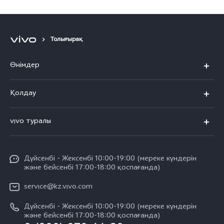
Толығырақ
Өнімдер
X300 Pro
Қолдау
X300
FAQs
vivo туралы
X200
Сервистік орталықтар
Жалпы ақпарат
X200 FE
Funtouch OS
Дүйсенбі - Жексенбі 10:00-19:00 (мереке күндерін
Баспасөз орталығы
V60
және бейсенбі 17:00-18:00 қоспағанда)
IMEI сәйкестендіру
vivo компаниясында жұмыс жасау
V60 Lite 5G
service@kz.vivo.com
Қосалқы бөлшектердің құнын сұрау
Құқықтық хабарламалар
Дүйсенбі - Жексенбі 10:00-19:00 (мереке күндерін
Барлық үлгілер
Жүйені жаңарту
және бейсенбі 17:00-18:00 қоспағанда)
Біз туралы