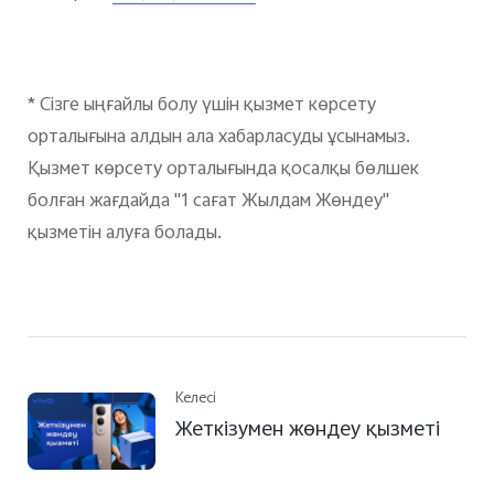
* Сізге ыңғайлы болу үшін қызмет көрсету
орталығына алдын ала хабарласуды ұсынамыз.
Қызмет көрсету орталығында қосалқы бөлшек
болған жағдайда "1 сағат Жылдам Жөндеу"
қызметін алуға болады.
Келесі
Жеткізумен жөндеу қызметі