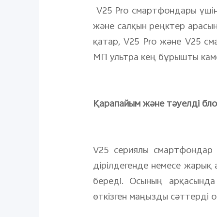
V25 Pro смартфондары үшін
және салқын реңктер арасын
қатар, V25 Pro және V25 см
МП ультра кең бұрышты кам
Қарапайым және тәуелді блог
V25 сериялы смартфондар г
дірілдегенде немесе жарық 
береді. Осының арқасында
өткізген маңызды сәттерді о