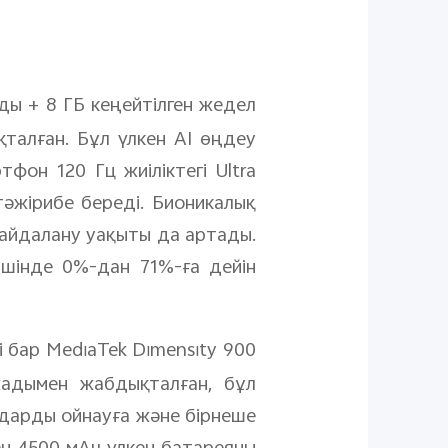
ды + 8 ГБ кеңейтілген жедел
талған. Бұл үлкен AI өңдеу
фон 120 Гц жиіліктегі Ultra
тәжірибе береді. Бионикалық
пайдалану уақыты да артады.
ішінде 0%-дан 71%-ға дейін
і бар MediaTek Dimensity 900
жадымен жабдықталған, бұл
ндарды ойнауға және бірнеше