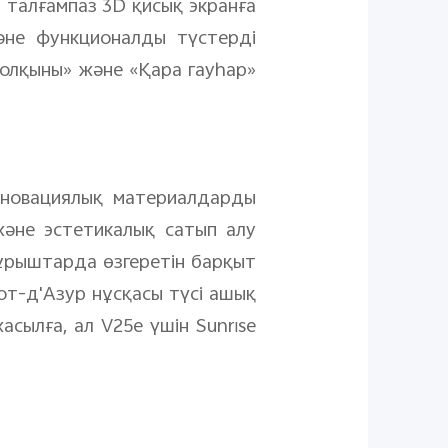
р талғампаз 3D қисық экранға
әне функционалды түстерді
толқыны» және «Қара гауһар»
нновациялық материалдарды
әне эстетикалық сатып алу
 бұрыштарда өзгеретін барқыт
от-д'Азур нұсқасы түсі ашық
асылға, ал V25e үшін Sunrise