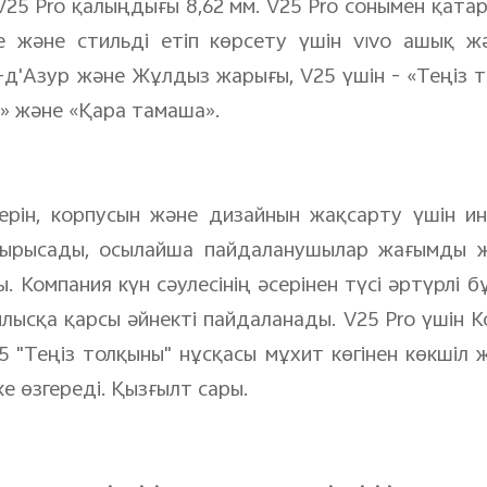
V25 Pro қалыңдығы 8,62 мм. V25 Pro сонымен қата
 және стильді етіп көрсету үшін vivo ашық ж
т-д'Азур және Жұлдыз жарығы, V25 үшін - «Теңіз 
ы» және «Қара тамаша».
ерін, корпусын және дизайнын жақсарту үшін и
тырысады, осылайша пайдаланушылар жағымды ж
. Компания күн сәулесінің әсерінен түсі әртүрлі
лысқа қарсы әйнекті пайдаланады. V25 Pro үшін К
5 "Теңіз толқыны" нұсқасы мұхит көгінен көкшіл ж
е өзгереді. Қызғылт сары.