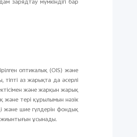
ам зарядтау мүмкіндігі бар
рілген оптикалық (OIS) және
, тіпті аз жарықта да әсерлі
ектісімен және жарқын жарық
қ және тері құрылымын нәзік
і және шие гүлдерін фондық
р жиынтығын ұсынады.