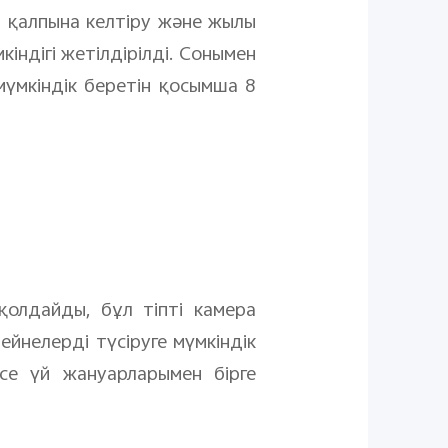
 қалпына келтіру және жылы
ндігі жетілдірілді. Сонымен
мүмкіндік беретін қосымша 8
қолдайды, бұл тіпті камера
йнелерді түсіруге мүмкіндік
се үй жануарларымен бірге