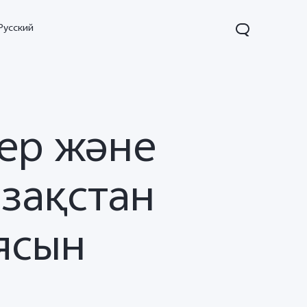
Русский
ер және
азақстан
ясын
X200
X200 FE
V60
жаңа
жаңа