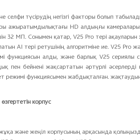
әне селфи түсірудің негізгі факторы болып табыла
ары ажыратымдылықтағы HD алдыңғы камераларым
ін 32 МП. Сонымен қатар, V25 Pro тері ақауларын
атын AI тері ретушінің алгоритміне ие. V25 Pro 
мі функциясын алды, және барлық V25 сериялы 
ық пен бейнені жақсартатын әртүрлі әсерлерді 
ет режимі функциясымен жабдықталған. жақтауды
 өзгертетін корпус
жұқа және жеңіл корпусының арқасында қолыңызда