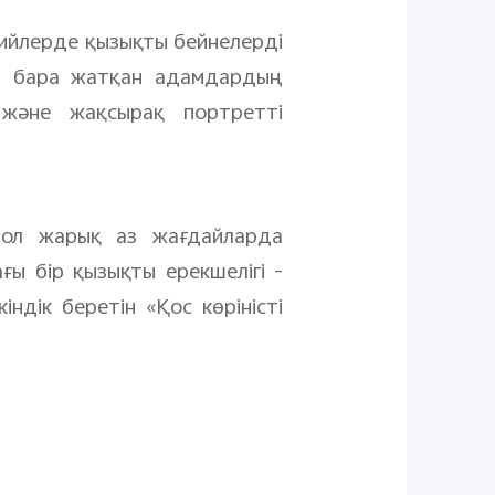
рийлерде қызықты бейнелерді
іп бара жатқан адамдардың
 және жақсырақ портретті
, ол жарық аз жағдайларда
ы бір қызықты ерекшелігі -
дік беретін «Қос көріністі