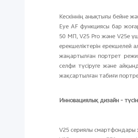
Кескіннің анықтығы бейне ж
Eye AF функциясы бар жоғ
50 МП, V25 Pro және V25e үш
ерекшеліктерін ерекшелей ал
жаңартылған портрет режи
селфи түсіруге және айқынд
жақсартылған табиғи портр
Инновациялық дизайн - түсін
V25 сериялы смартфондары 