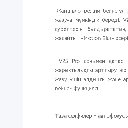
Жаңа влог режимі бейне үлг
жазуға мүмкіндік береді.
суреттерін бұлдырататын
жасайтын «Motion Blur» әсері
V25 Pro сонымен қатар бе
жарықтылықты арттыру және
жазу үшін алдыңғы және ар
бейне» функциясы.
Таза селфилер – автофокус 