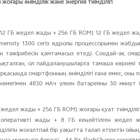
жоғары өнімділік және энергия тиімділігі
12 ГБ жедел жады + 256 ГБ
ROM
) 12 ГБ жедел жа
mensity
1300 сегіз ядролы процессорымен жабдық
н тәжірибесін қамтамасыз етеді. Сондай-ақ смарт
ықталған, ол пайдаланушыларға тамаша көрнекі 
арқасында смартфонның өнімділігі ғана емес, оны 
 көмегімен 4830 мАч үлкен батареяны 30 минут 
 жедел жады + 256 ГБ ROM) жоғары қуат тиімділіг
 оперативті жады + 8 ГБ кеңейтілген жедел 
ділігін жоғалтпай бір уақытта талап етілетін ойы