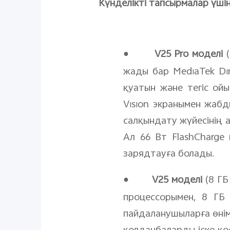
Күнделікті тапсырмалар үшін 
●
V
25
Pro
моделі
(
жады бар
MediaTek
Di
қуатын және тегіс ойы
Vision экранымен жабд
салқындату жүйесінің 
Ал 66 Вт FlashCharge
зарядтауға болады.
●
V25 моделі
(8 ГБ
процессорымен, 8 ГБ
пайдаланушыларға өнім