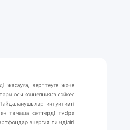
ді жасауға, зерттеуге және
тары осы концепцияға сәйкес
Пайдаланушылар интуитивті
ен тамаша сәттерді түсіре
артфондар энергия тиімділігі