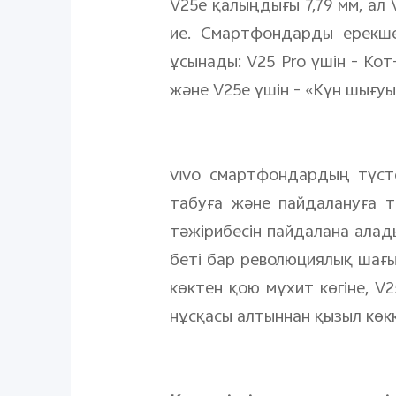
V25e қалыңдығы 7,79 мм, ал 
ие. Смартфондарды ерекше
ұсынады: V25 Pro үшін - Ко
және V25e үшін - «Күн шығу
vivo смартфондардың түст
табуға және пайдалануға 
тәжірибесін пайдалана алады
беті бар революциялық шағы
көктен қою мұхит көгіне, V2
нұсқасы алтыннан қызыл көкк