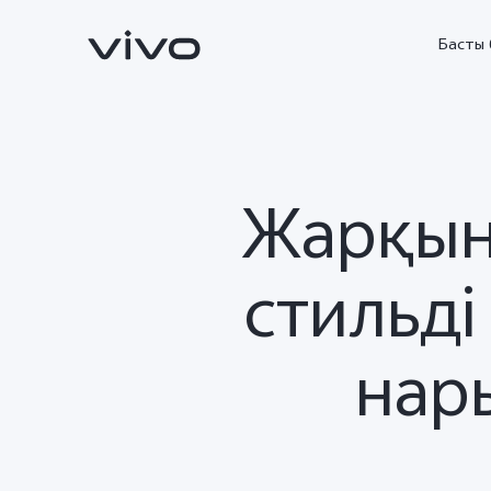
Басты 
Жарқын
стильді
нар
X300 FE
V70FE
жаңа
жаңа