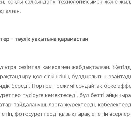
н, соңғы салқындату технологиясымен және жылд
талған.
ер - тәулік уақытына қарамастан
 ультра сезімтал камерамен жабдықталған. Жетілді
ұрақтандыру қол сілкінісінің бұлдырлығын азайтады
індік береді. Портрет режимі сондай-ақ боке эфф
реттер түсіруге көмектеседі, бұл бетті айқыныра
қатар пайдаланушыларға жүректерді, көбелектерд
етіп, фотосуреттерді қызықтырақ ететін әсерле