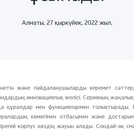
Алматы, 27 қыркүйек, 2022 жыл.
інетін және пайдаланушыларды керемет сәттер
ндардың инновациялық желісі. Серияның жаңалық
аңа құралдар мен функциялармен толықтырады. 
ералардың көмегімен отбасымен және достарым
бірегей корпус көздің жауын алады. Сондай-ақ см