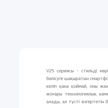
V25 сериясы - стильді көр
бөлісуге шақыратын смартфо
келіп қана қоймай, оны ж
жоғары технологиялық кам
алады, ал түсті өзгертетін 