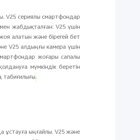
ды. V25 сериялы смартфондар
ен жабдықталған: V25 үшін
 жоя алатын және бірегей бет
және V25 алдыңғы камера үшін
смартфондар жоғары сапалы
қолдануға мүмкіндік беретін
ң табиғилығы
.
 ұстауға ыңғайлы. V25 және