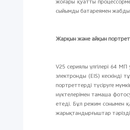
жоғары қуатты процессорме
сыйымды батареямен жабдық
Жарқын және айқын портретт
V25 сериялы үлгілері 64 МП
электронды (EIS) кескінді т
портреттерді түсіруге мүмк
нүктелерімен тамаша фотосу
етеді. Бұл режим сонымен 
жарықтандырғыштар тәрізді 