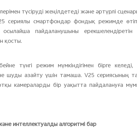
ілерімен түсіруді жеңілдетеді және әртүрлі сцена
 V25 сериялы смартфондар фондық режимде өт
, осылайша пайдаланушыны ерекшелендіретін
н қосты.
йне түнгі режим мүмкіндігімен бірге келеді
 шуды азайту үшін тамаша. V25 сериясының тағ
тқы камераларды бір уақытта пайдалануға мүмкін
және интеллектуалды алгоритмі бар