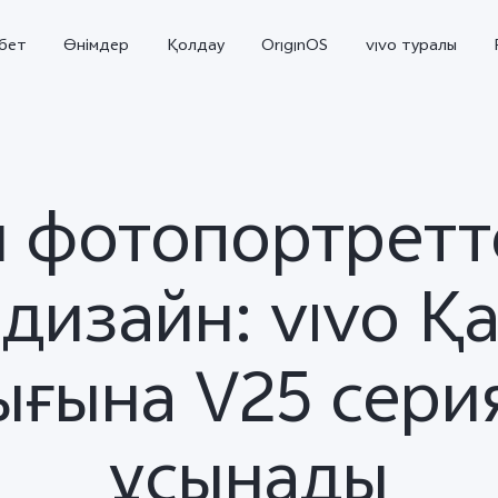
бет
Өнімдер
Қолдау
OriginOS
vivo туралы
 фотопортретт
 дизайн: vivo Қ
ығына V25 сери
V70 5G
X300 Pro
жаңа
жаңа
ұсынады