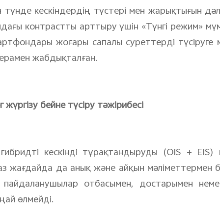
 түнде кескіндердің түстері мен жарықтығын дәл
дағы контрастты арттыру үшін «Түнгі режим» мүмкі
артфондары жоғары сапалы суреттерді түсіруге 
ерамен жабдықталған.
 жүргізу бейне түсіру тәжірибесі
ибридті кескінді тұрақтандыруды (OIS + EIS) 
аз жағдайда да анық және айқын мәліметтермен бе
 пайдаланушылар отбасымен, достарымен неме
ңай өлмейді.