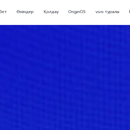
бет
Өнімдер
Қолдау
OriginOS
vivo туралы
V70 5G
X300 Pro
жаңа
жаңа