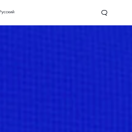
Русский
X200
X200 FE
V60
жаңа
жаңа