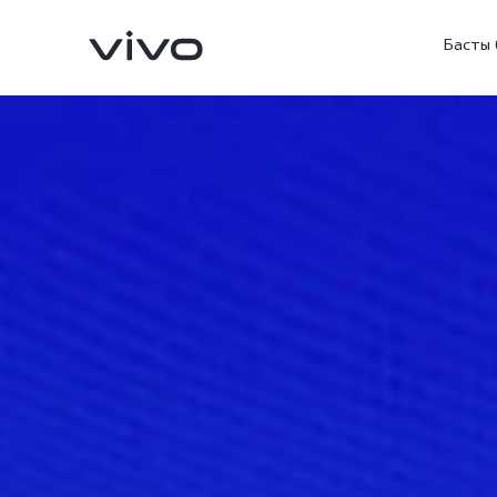
Басты 
X300 FE
V70FE
жаңа
жаңа