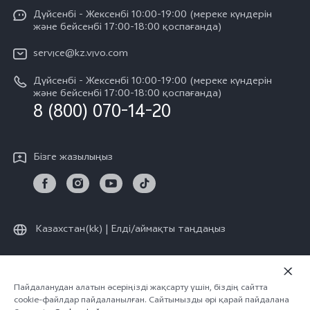
Казахстан(kk) | Елді/аймақты таңдаңыз
Funtouch OS
Дүйсенбі - Жексенбі 10:00-19:00 (мереке күндерін
Баспасөз орталығы
V60
және бейсенбі 17:00-18:00 қоспағанда)
IMEI сәйкестендіру
vivo компаниясында жұмыс жасау
V60 Lite 5G
service@kz.vivo.com
Қосалқы бөлшектердің құнын сұрау
Құқықтық хабарламалар
Дүйсенбі - Жексенбі 10:00-19:00 (мереке күндерін
Барлық үлгілер
Жүйені жаңарту
және бейсенбі 17:00-18:00 қоспағанда)
Біз туралы
8 (800) 070-14-20
vivo кепілдік туралы нұсқаулық
vivo құпиялық орталығы
Бізге жазылыңыз
Тұрақтылық
Казахстан(kk) | Елді/аймақты таңдаңыз
© vivo Mobile Communication Co., Ltd., 2026 ж. Барлық құқықтар
Пайдаланудан алатын әсеріңізді жақсарту үшін, біздің сайтта
cookie-файлдар пайдаланылған. Сайтымызды әрі қарай пайдалана
қорғалған.