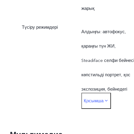
жарық
Түсіру режимдері
Алдыңғы: автофокус,
қараңғы түн ЖИ,
Steadiface селфи бейнесі
көпстильді портрет, қос
экспозиция, бейнедегі
Қосымша
бетті әрлеу, қоскөріністі
бейне, баяулатылған
қозғалыс, жоғары