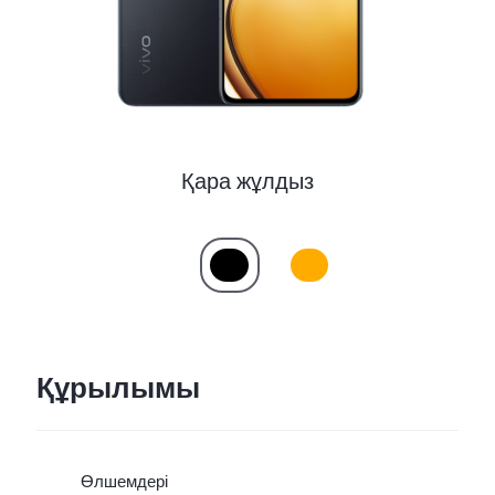
Казахстан(kk) | Елді/аймақты таңдаңыз
Қара жұлдыз
Құрылымы
Өлшемдері