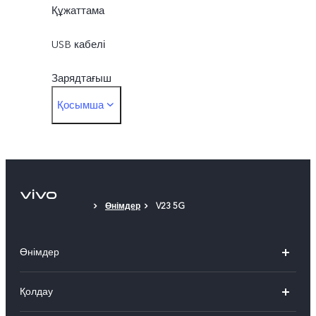
Құжаттама
USB кабелі
Зарядтағыш
Қосымша
Type-C-ден 3,5 мм құлаққаптар ұяшығына жалғанаты
адаптер
Ине
Өнімдер
V23 5G
Телефон қабы
Қорғаныс таспасы (қолданылады)
Өнімдер
X300 Pro
Қолдау
X300