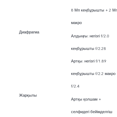
8 Мп кеңбұрышты + 2 М
макро
Диафрагма
Алдыңғы: негізгі f/2.0
кеңбұрышты f/2.28
Артқы: негізгі f/1.89
кеңбұрышты f/2.2 макро
f/2.4
Жарқылы
Артқы қолшам +
селфидегі бейімделгіш