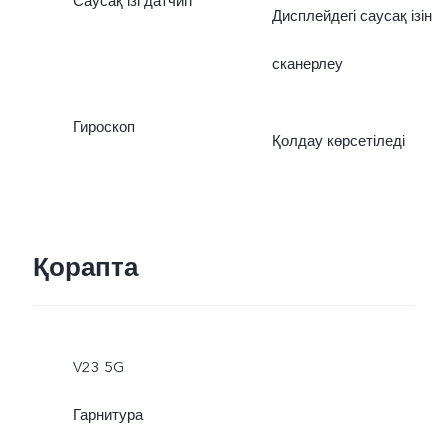
Саусақ ізі датчигі
Дисплейдегі саусақ ізін
сканерлеу
Гироскоп
Қолдау көрсетіледі
Қорапта
V23 5G
Гарнитура