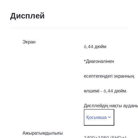
Дисплей
Экран
6,44 дюйм
*Диагоналінен
есептегендегі экранның
өлшемі – 6,44 дюйм.
Дисплейдің нақты аудан
Қосымша
сәл кішірек.
Ажыратымдылығы
2400×1080 (FHD+)