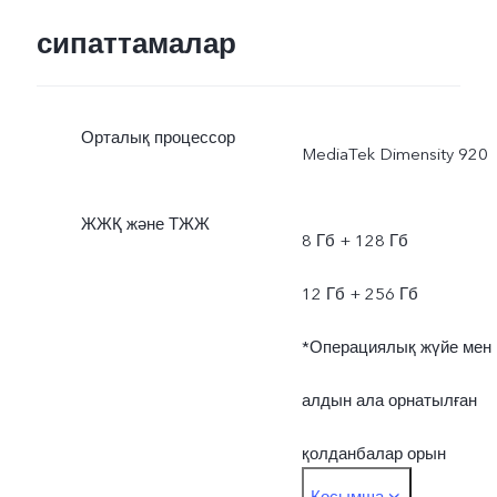
қолданылатын жиілік
сипаттамалар
диапазоны жергілікті
Орталық процессор
интернет провайдердің
MediaTek Dimensity 920
мүмкіндігіне байланысты
ЖЖҚ және ТЖЖ
8 Гб + 128 Гб
болады.
12 Гб + 256 Гб
*Операциялық жүйе мен
алдын ала орнатылған
қолданбалар орын
Қосымша