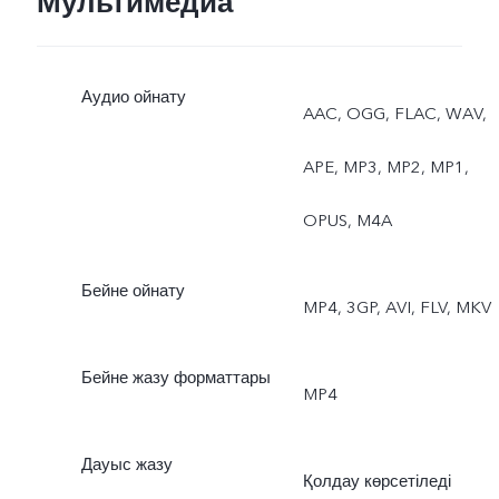
Мультимедиа
ажыратымдылық (50 Мп)
Аудио ойнату
жанды фотосурет, AR
AAC, OGG, FLAC, WAV,
жапсырмалары, шынайы
APE, MP3, MP2, MP1,
портрет
OPUS, M4A
Артқы: көз бойынша
Бейне ойнату
MP4, 3GP, AVI, FLV, MKV
автофокус, түнгі түсірілім
түнгі ультракең түсірілім,
Бейне жазу форматтары
MP4
супермакро, боке әсерлі
Дауыс жазу
портрет, портреттік
Қолдау көрсетіледі