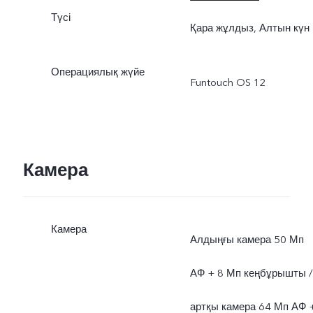
Түсі
дейін қолдау көрсетеді.
Қара жұлдыз, Алтын күн
Зарядтаудың нақты қуат
Операциялық жүйе
Funtouch OS 12
қоршаған орта жағдайын
және құрылғының қалай
қолданылатынына
Камера
байланысты
динамикалық түрде
Камера
Алдыңғы камера 50 Мп
өзгеріп отырады.
АФ + 8 Мп кеңбұрышты /
артқы камера 64 Мп АФ 