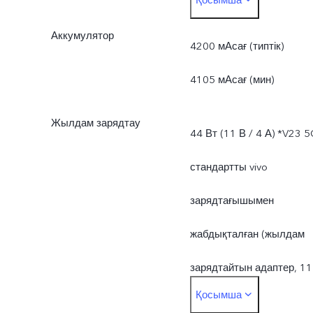
алатындықтан, нақты
Аккумулятор
қолжетімді ЖЖҚ 8/12 Гб
4200 мАсағ (типтік)
дан кем.
4105 мАсағ (мин)
*Операциялық жүйе мен
Жылдам зарядтау
44 Вт (11 В / 4 А) *V23 5
алдын ала орнатылған
стандартты vivo
қолданбалар орын
зарядтағышымен
алатындықтан, нақты
жабдықталған (жылдам
қолжетімді ТЖЖ 128/25
зарядтайтын адаптер, 11
Гб-дан кем.
Қосымша
В / 4 А) және 44 Вт-қа