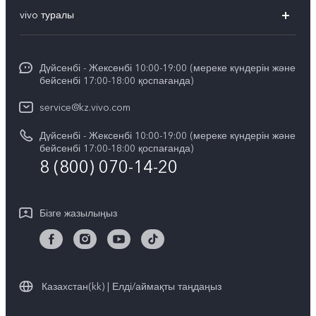
FAQs
vivo туралы
X200
Сервистік орталықтар
Жалпы ақпарат
X200 FE
Funtouch OS
Дүйсенбі - Жексенбі 10:00-19:00 (мереке күндерін және
Баспасөз орталығы
V60
бейсенбі 17:00-18:00 қоспағанда)
IMEI сәйкестендіру
vivo компаниясында жұмыс жасау
V60 Lite 5G
service@kz.vivo.com
Қосалқы бөлшектердің құнын сұрау
Құқықтық хабарламалар
Дүйсенбі - Жексенбі 10:00-19:00 (мереке күндерін және
Барлық үлгілер
Жүйені жаңарту
бейсенбі 17:00-18:00 қоспағанда)
Біз туралы
8 (800) 070-14-20
vivo кепілдік туралы нұсқаулық
vivo құпиялық орталығы
Бізге жазылыңыз
Тұрақтылық
Казахстан(kk) | Елді/аймақты таңдаңыз