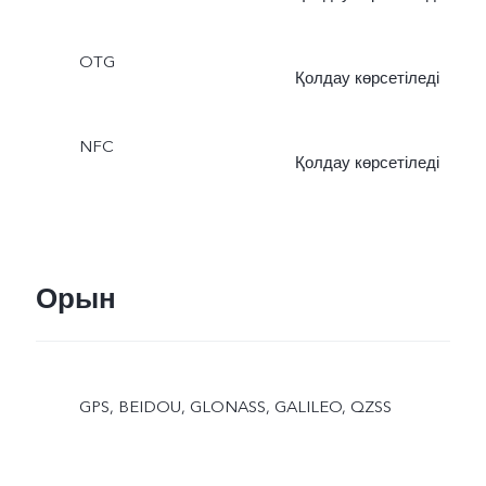
ультра тұрақтандыру.
OTG
Қолдау көрсетіледі
NFC
Қолдау көрсетіледі
Орын
GPS, BEIDOU, GLONASS, GALILEO, QZSS