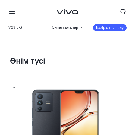
V23 5G
Сипаттамалар
Қазір сатып алу
Шолу
Галерея
Өнім түсі