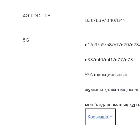
4G TDD-LTE
B38/B39/B40/B41
5G
n1/n3/n5/n8/n7/n20/n28
n38/n40/n41/n77/n78
*SA функциясының
жұмысы қолжетімді желі
мен бағдарламалық құра
Қосымша
нұсқасына байланысты.
Желінің нақты