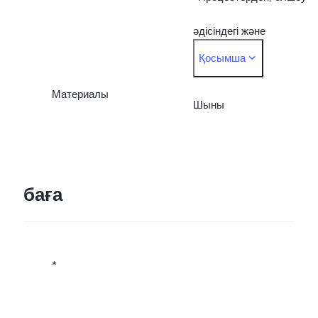
байланысты нақты
әдісіндегі және
Қосымша
өлшемдері өзгешеленуі
материалдар
мүмкін.
Материалы
жеткізіліміндегі
Шыны
айырмашылықтарға
байланысты нақты
баға
салмағы өзгешеленуі
мүмкін.
*