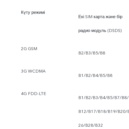
Күту режимі
Екі SIM карта және бір
радио модуль (DSDS)
2G GSM
B2/B3/B5/B8
3G WCDMA
B1/B2/B4/B5/B8
4G FDD-LTE
B1/B2/B3/B4/B5/B7/B8/
B12/B17/B18/B19/B20/
26/B28/B32