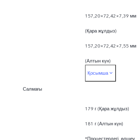
157,20×72,42×7,39 мм
(Қара жұлдыз)
157,20×72,42×7,55 мм
(Алтын күн)
Қосымша
*Процестердегі, өлшеу
Салмағы
әдісіндегі және
материалдар
179 г (Қара жұлдыз)
жеткізіліміндегі
181 г (Алтын күн)
айырмашылықтарға
*Процестердегі, өлшеу