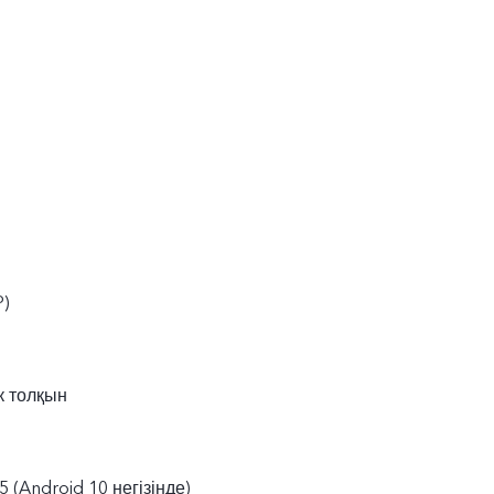
P)
к толқын
 (Android 10 негізінде)