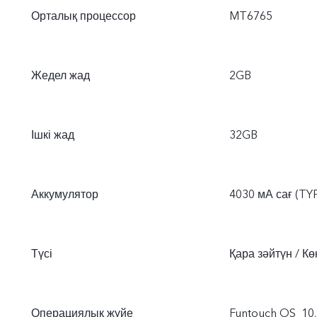
Орталық процессор
MT6765
Жедел жад
2GB
Ішкі жад
32GB
Аккумулятор
4030 мА сағ (TY
Түсі
Қара зәйтүн / Кө
Операциялық жүйе
Funtouch OS_10.5