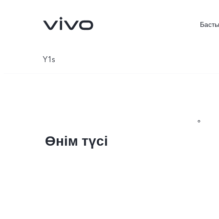
Басты
Y1s
Өнім түсі