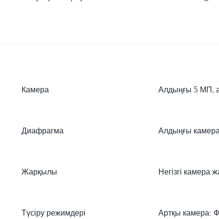
Камера
Алдыңғы 5 МП, 
Диафрагма
Алдыңғы камера f
Жарқылы
Негізгі камера 
Түсіру режимдері
Артқы камера: