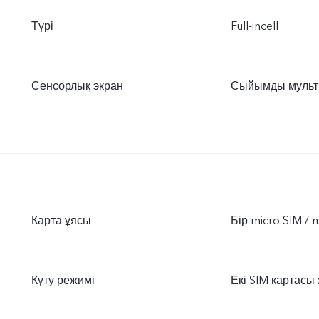
Түрі
Full-incell
Сенсорлық экран
Сыйымды мульт
Карта ұясы
Бір micro SIM / 
Күту режимі
Екі SIM картасы