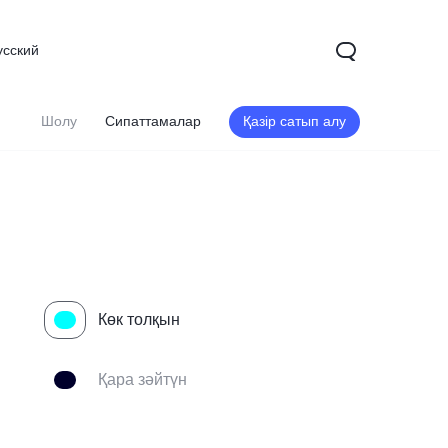
усский
Шолу
Сипаттамалар
Қазір сатып алу
Көк толқын
Қара зәйтүн