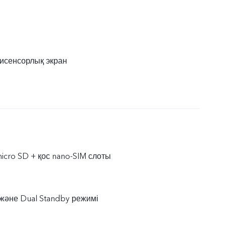
исенсорлық экран
micro SD + қос nano-SIM слоты
 және Dual Standby режимі