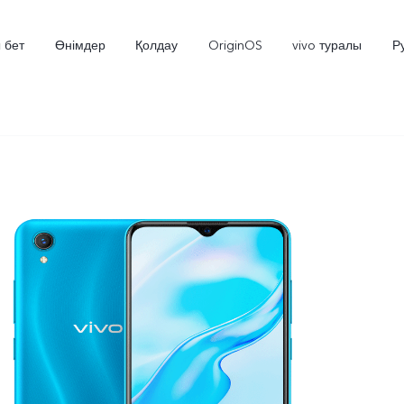
 бет
Өнімдер
Қолдау
OriginOS
vivo туралы
Р