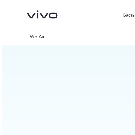
Басты
TWS Air
X300 FE
V70FE
жаңа
жаңа