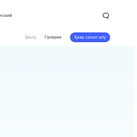
усский
Шолу
Галерея
Қазір сатып алу
X200
X200 FE
V60
жаңа
жаңа