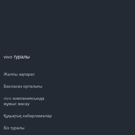
vivo туралы
Жалпы ақпарат
Баспасөз орталығы
vivo компаниясында
жұмыс жасау
Құқықтық хабарламалар
Біз туралы