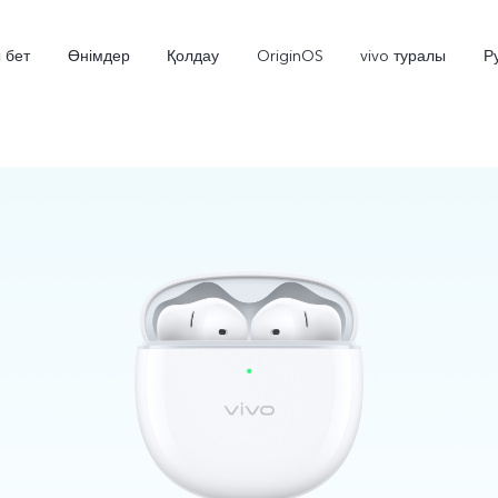
 бет
Өнімдер
Қолдау
OriginOS
vivo туралы
Р
V70 5G
X300 Pro
жаңа
жаңа