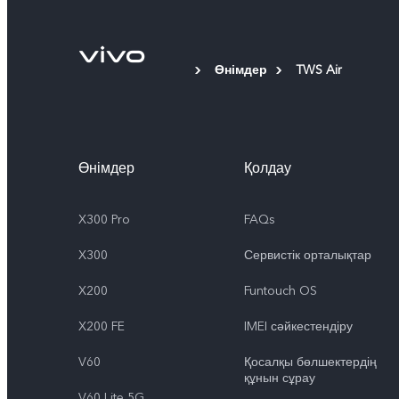
Өнімдер
TWS Air
Өнімдер
Қолдау
X300 Pro
FAQs
X300
Сервистік орталықтар
X200
Funtouch OS
X200 FE
IMEI сәйкестендіру
V60
Қосалқы бөлшектердің
құнын сұрау
V60 Lite 5G