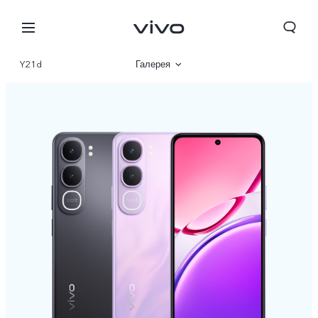
Y21d
Галерея
Шолу
Сипаттамалар