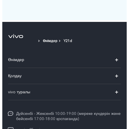
Өнімдер
Y21d
Өнімдер
X300 Pro
Қолдау
X300
FAQs
vivo туралы
X200
Сервистік орталықтар
Жалпы ақпарат
X200 FE
Funtouch OS
Дүйсенбі - Жексенбі 10:00-19:00 (мереке күндерін және
Баспасөз орталығы
V60
бейсенбі 17:00-18:00 қоспағанда)
IMEI сәйкестендіру
vivo компаниясында жұмыс жасау