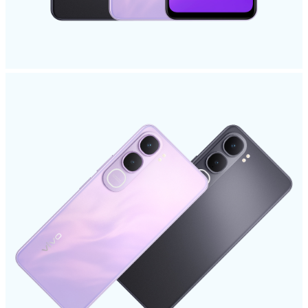
Казахстан(kk) | Елді/аймақты таңдаңыз