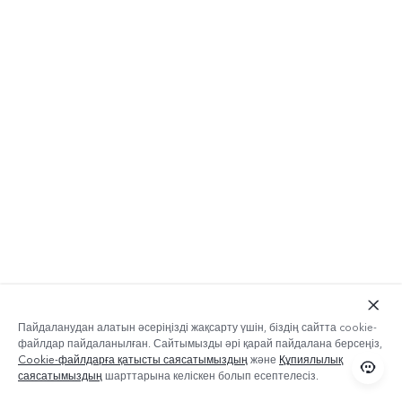
Пайдаланудан алатын әсеріңізді жақсарту үшін, біздің сайтта cookie-
файлдар пайдаланылған. Сайтымызды әрі қарай пайдалана берсеңіз,
Cookie-файлдарға қатысты саясатымыздың
және
Құпиялылық
саясатымыздың
шарттарына келіскен болып есептелесіз.