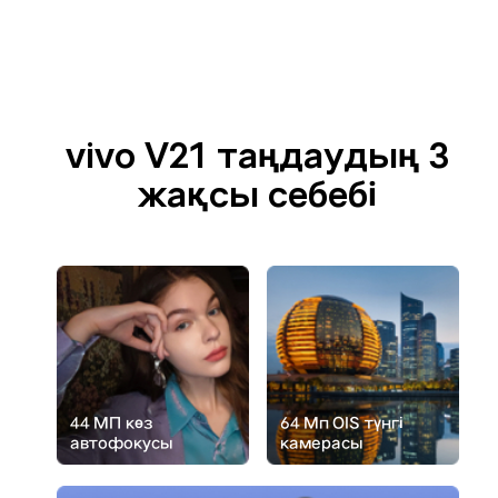
vivo V21 таңдаудың 3
жақсы себебі
44 МП көз
64 Мп OIS түнгі
автофокусы
камерасы