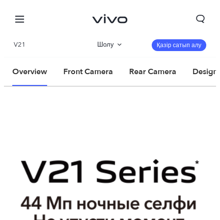
V21
Шолу
Қазір сатып алу
Сипаттамалар
Overview
Front Camera
Rear Camera
Design