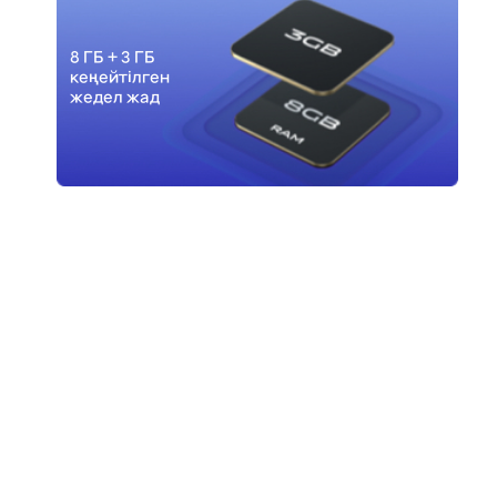
8 ГБ + 3 ГБ
кеңейтілген
жедел жад