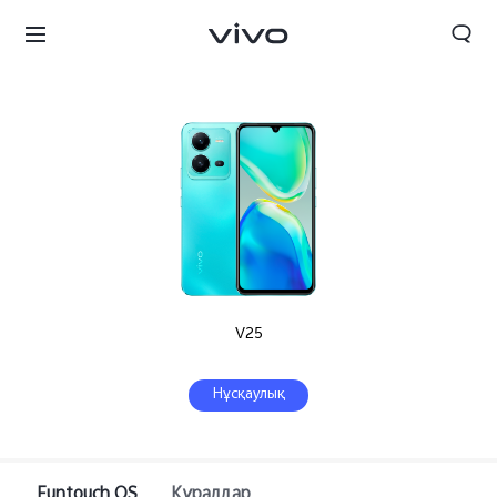
V25
Нұсқаулық
Funtouch OS
Құралдар