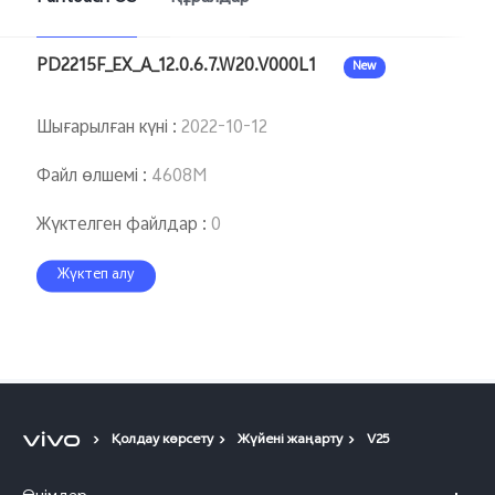
Казахстан(kk) | Елді/аймақты таңдаңыз
PD2215F_EX_A_12.0.6.7.W20.V000L1
New
Шығарылған күні
:
2022-10-12
Файл өлшемі
:
4608M
Жүктелген файлдар
:
0
Жүктеп алу
Қолдау көрсету
Жүйені жаңарту
V25