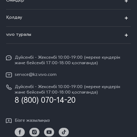
Өнімдер
X300 Pro
Қолдау
X300
FAQs
vivo туралы
X200
Сервистік орталықтар
Жалпы ақпарат
X200 FE
Funtouch OS
Дүйсенбі - Жексенбі 10:00-19:00 (мереке күндерін
Баспасөз орталығы
V60
және бейсенбі 17:00-18:00 қоспағанда)
IMEI сәйкестендіру
vivo компаниясында жұмыс жасау
V60 Lite 5G
service@kz.vivo.com
Қосалқы бөлшектердің құнын сұрау
Құқықтық хабарламалар
Дүйсенбі - Жексенбі 10:00-19:00 (мереке күндерін
Барлық үлгілер
Жүйені жаңарту
және бейсенбі 17:00-18:00 қоспағанда)
Біз туралы
8 (800) 070-14-20
vivo кепілдік туралы нұсқаулық
vivo құпиялық орталығы
Бізге жазылыңыз
Тұрақтылық