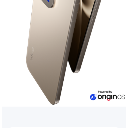
Казахстан(kk) | Елді/аймақты таңдаңыз