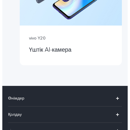
vivo Y20
Үштік AI-камера
Өнімдер
X300 Pro
Қолдау
X300
FAQs