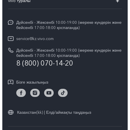
vivo туралы
X200
Сервистік орталықтар
Жалпы ақпарат
X200 FE
Funtouch OS
Дүйсенбі - Жексенбі 10:00-19:00 (мереке күндерін және
Баспасөз орталығы
V60
бейсенбі 17:00-18:00 қоспағанда)
IMEI сәйкестендіру
vivo компаниясында жұмыс жасау
V60 Lite 5G
service@kz.vivo.com
Қосалқы бөлшектердің құнын сұрау
Құқықтық хабарламалар
Дүйсенбі - Жексенбі 10:00-19:00 (мереке күндерін және
Барлық үлгілер
Жүйені жаңарту
бейсенбі 17:00-18:00 қоспағанда)
Біз туралы
8 (800) 070-14-20
vivo кепілдік туралы нұсқаулық
vivo құпиялық орталығы
Бізге жазылыңыз
Тұрақтылық
Казахстан(kk) | Елді/аймақты таңдаңыз