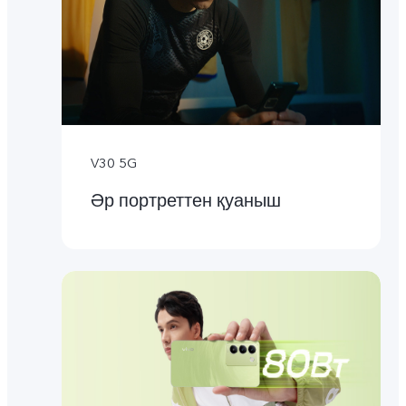
V30 5G
Әр портреттен қуаныш