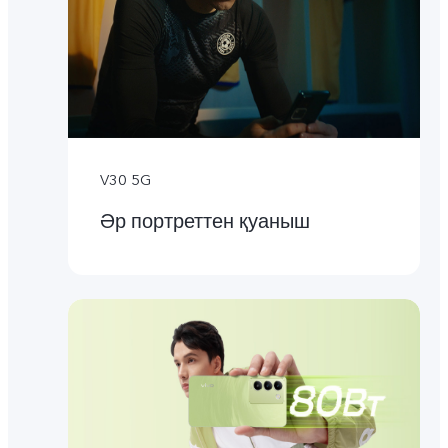
V30 5G
Әр портреттен қуаныш