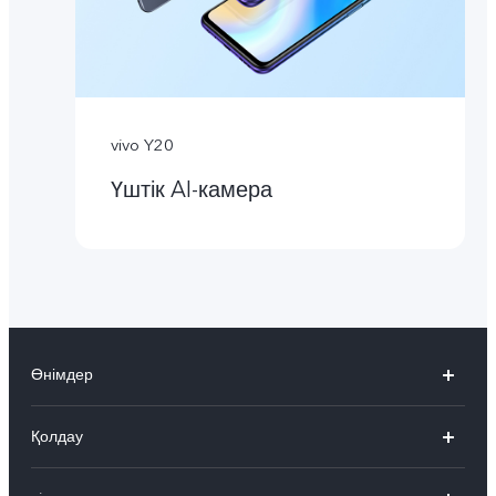
vivo Y20
Үштік AI-камера
Өнімдер
X300 Pro
Қолдау
X300
FAQs