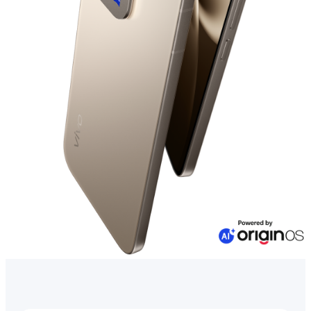
Казахстан(kk) | Елді/аймақты таңдаңыз