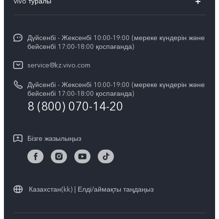
vivo туралы
X200
Сервистік орталықтар
Жалпы ақпарат
X200 FE
Funtouch OS
Дүйсенбі - Жексенбі 10:00-19:00 (мереке күндерін және
Баспасөз орталығы
V60
бейсенбі 17:00-18:00 қоспағанда)
IMEI сәйкестендіру
vivo компаниясында жұмыс жасау
V60 Lite 5G
service@kz.vivo.com
Қосалқы бөлшектердің құнын сұрау
Құқықтық хабарламалар
Дүйсенбі - Жексенбі 10:00-19:00 (мереке күндерін және
Барлық үлгілер
Жүйені жаңарту
бейсенбі 17:00-18:00 қоспағанда)
Біз туралы
8 (800) 070-14-20
vivo кепілдік туралы нұсқаулық
vivo құпиялық орталығы
Бізге жазылыңыз
Тұрақтылық
Казахстан(kk) | Елді/аймақты таңдаңыз