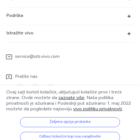
X90 Pro
Podrška
V29 Lite 5G
FAQs
Istražite vivo
Y22s
Servisni Centar
Redakcija
Y36
Funtouch OS
service@srb.vivo.com
Ljudi
Y17s
IMEI autentifikacija
O nama
Pratite nas
Nadogradnja sistema
Pravna obaveštenja
Uputstvo za korišćenje
Ovaj sajt koristi kolačiće, uključujući kolačiće prve i treće
Održivost
strane. Ovde možete da
saznate više
. Naša politika
privatnosti je ažurirana i
Poslednji put ažurirano: 1. maj 2022
Evidencija ažuriranja
možete da pogledate najnoviju
vivo politiku privatnosti
.
vivo Centar za privatnost
Serbia | Izaberite zemlju/region
Garantna politika
Željena opcija pristanka
© {3} vivo Mobile Communication Co., Ltd. Sva prava zadržana.
Odbaci kolačiće koji nisu neophodni