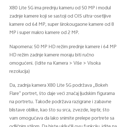
X80 Lite 5G ima prednju kameru od 50 MP i modul
zadnje kamere koji se sastoji od OIS ultra-osetljive
kamere od 64 MP, super širokougaone kamere od 8
MP i super makro kamere od 2 MP.
Napomena: 50 MP HD režim prednje kamere i 64 MP
HD režim zadnje kamere moraju biti ručno
omogućeni. (Idite na Kamera > Više > Visoka
rezolucija)
Da, zadnja kamera X80 Lite 5G podržava „Bokeh
Flare“ portret, što daje veći značaj ljudskim figurama
na portretu. Takođe podržava razigrane i zabavne
blistave oblike, kao što su srca, zvezde, leptir, što
vam omogućava da lako snimite prelepe portrete sa
odličnim stilom. Da biste uključili ovu funkciju, idite na