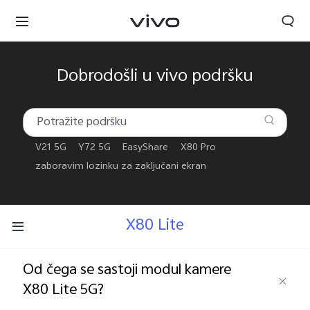
Dobrodošli u vivo podršku
V21 5G
Y72 5G
EasyShare
X80 Pro
zaboravim lozinku za zaključani ekran
X80 Lite
Od čega se sastoji modul kamere
Serbia | Izaberite zemlju/region
X80 Lite 5G?