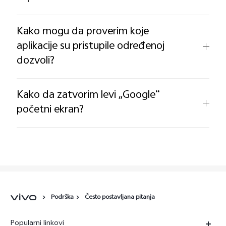
Kako mogu da proverim koje
aplikacije su pristupile određenoj
dozvoli?
Kako da zatvorim levi „Google“
početni ekran?
Podrška
Često postavljana pitanja
Popularni linkovi