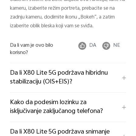
kameru, izaberite režim portreta, prebacite se na
zadnju kameru, dodirnite ikonu „Bokeh“, a zatim
izaberite oblik bleska koji vam se sviđa.
Da li vam je ovo bilo
DA
NE
korisno?
Da li X80 Lite 5G podržava hibridnu
stabilizaciju (OIS+EIS)?
Kako da podesim lozinku za
isključivanje zaključanog telefona?
Da li X80 Lite 5G podržava snimanje