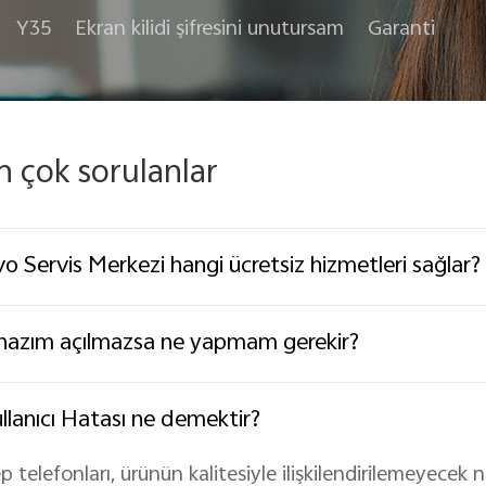
Y35
Ekran kilidi şifresini unutursam
Garanti
n çok sorulanlar
vo Servis Merkezi hangi ücretsiz hizmetleri sağlar?
hazım açılmazsa ne yapmam gerekir?
llanıcı Hatası ne demektir?
p telefonları, ürünün kalitesiyle ilişkilendirilemeyece