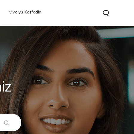
vivo’yu Keşfedin
iz
0 FE
yeni