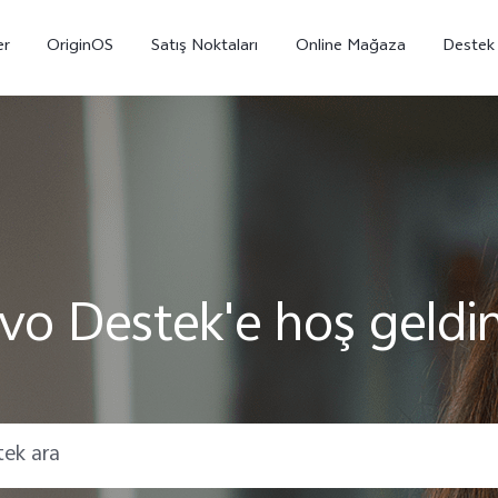
er
OriginOS
Satış Noktaları
Online Mağaza
Destek
ivo Destek'e hoş geldin
X300
V70
V7
yeni
yeni