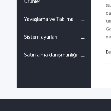
Ürünler
su
pa
Yavaşlama ve Takılma
ta
Ga
Sistem ayarları
me
Bu
Satın alma danışmanlığı