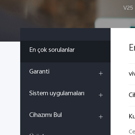
V25
E
En çok sorulanlar
Garanti
vi
Sistem uygulamaları
Ci
Cihazımı Bul
Ku
Ce