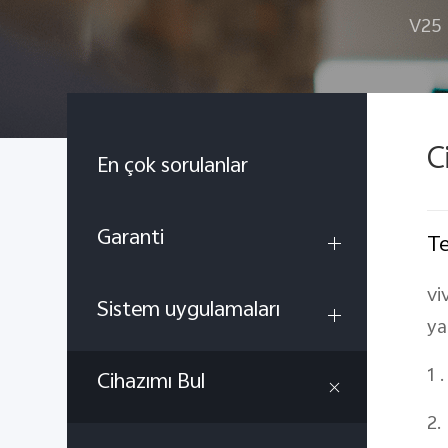
V25
C
En çok sorulanlar
Garanti
Te
vi
Sistem uygulamaları
ya
1 
Cihazımı Bul
2.