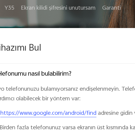
Y35
Ekran kilidi şifresini unutursam
Garanti
ihazımı Bul
lefonumu nasıl bulabilirim?
vo telefonunuzu bulamıyorsanız endişelenmeyin. Tel
rdımcı olabilecek bir yöntem var:
.
https://www.google.com/android/find
adresine gidin
 Birden fazla telefonunuz varsa ekranın üst kısmında ka