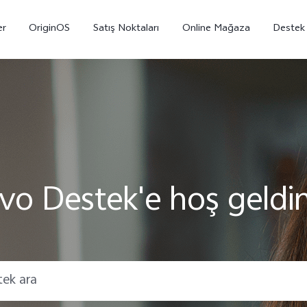
er
OriginOS
Satış Noktaları
Online Mağaza
Destek
ivo Destek'e hoş geldin
X300
V70
V7
yeni
yeni