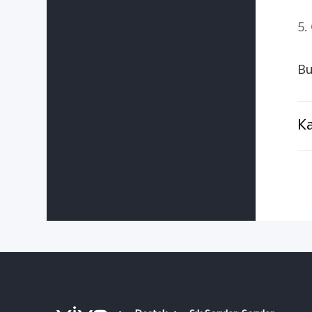
5.
Bu
Ka