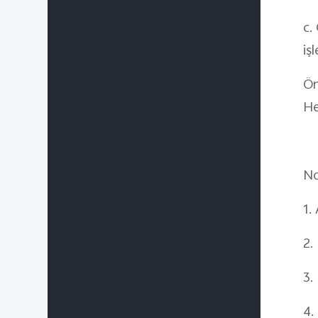
c.
iş
Ön
He
No
1.
2.
3.
4.