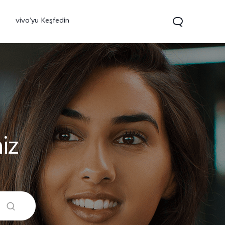
vivo’yu Keşfedin
iz
0 FE
yeni