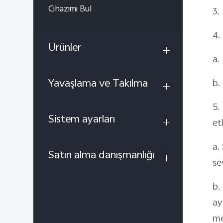
Cihazımı Bul
3.
4.
Ürünler
a.
Yavaşlama ve Takılma
b.
5.
Sistem ayarları
et
a.
Satın alma danışmanlığı
se
b.
ay
me