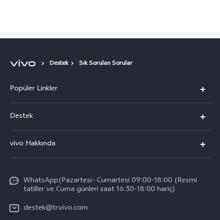
Destek
Sık Sorulan Sorular
Popüler Linkler
vivo X300 Pro
Destek
vivo X300
Sık Sorulan Sorular
vivo Hakkında
vivo V60 5G
Yetkili Servis Noktalarımız
Bilgi
vivo V60 Lite 5G
IMEI kimlik doğrulaması
WhatsApp(Pazartesi- Cumartesi 09:00-18:00 (Resmi
vivo'da Kariyer
vivo X200 FE
tatiller ve Cuma günleri saat 16:30-18:00 hariç)
Yedek Parçaların Fiyatı
Basın
Tüm Modeller
destek@tr.vivo.com
Sistem Güncellemesi