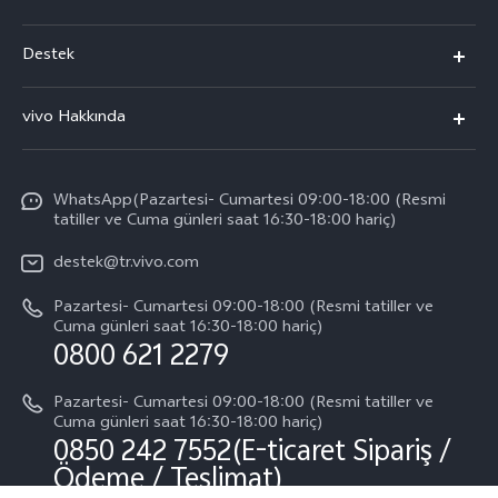
vivo X300 Pro
Destek
vivo X300
Sık Sorulan Sorular
vivo Hakkında
vivo V60 5G
Yetkili Servis Noktalarımız
Bilgi
vivo V60 Lite 5G
IMEI kimlik doğrulaması
WhatsApp(Pazartesi- Cumartesi 09:00-18:00 (Resmi
vivo'da Kariyer
vivo X200 FE
tatiller ve Cuma günleri saat 16:30-18:00 hariç)
Yedek Parçaların Fiyatı
Basın
Tüm Modeller
destek@tr.vivo.com
Sistem Güncellemesi
Yasal Bildirimler
Pazartesi- Cumartesi 09:00-18:00 (Resmi tatiller ve
Başlangıç ve Kullanım ​​Kılavuzu
Cuma günleri saat 16:30-18:00 hariç)
Hakkımızda
0800 621 2279
Garanti Politikamız
Sürdürülebilirlik
Pazartesi- Cumartesi 09:00-18:00 (Resmi tatiller ve
Müşteri Hizmetleri Gizlilik Beyanı
Cuma günleri saat 16:30-18:00 hariç)
vivo Gizlilik Merkezi
0850 242 7552(E-ticaret Sipariş /
Ödeme / Teslimat)