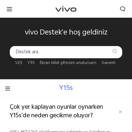
vivo Destek'e hoş geldiniz
V25
Y35
Ekran kilidi şifresini unutursam
Garanti
Y15s
Çok yer kaplayan oyunlar oynarken
Y15s'de neden gecikme oluyor?