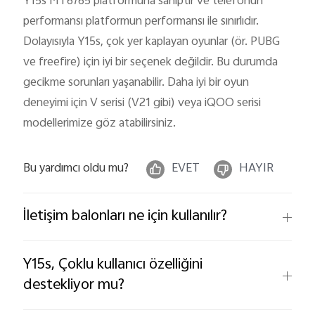
Y15s MT6765 platformuna sahiptir ve telefonun
performansı platformun performansı ile sınırlıdır.
Dolayısıyla Y15s, çok yer kaplayan oyunlar (ör. PUBG
Türkiye | Ülke/bölge seçin
ve freefire) için iyi bir seçenek değildir. Bu durumda
gecikme sorunları yaşanabilir. Daha iyi bir oyun
deneyimi için V serisi (V21 gibi) veya iQOO serisi
modellerimize göz atabilirsiniz.
Bu yardımcı oldu mu?
EVET
HAYIR
İletişim balonları ne için kullanılır?
Y15s, Çoklu kullanıcı özelliğini
destekliyor mu?