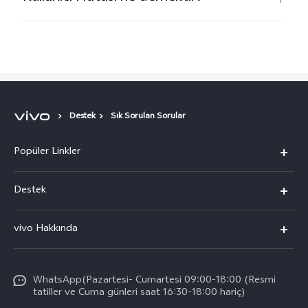
Destek
Sık Sorulan Sorular
Popüler Linkler
vivo X300 Pro
Destek
vivo X300
Sık Sorulan Sorular
vivo Hakkında
vivo V60 5G
Yetkili Servis Noktalarımız
Bilgi
vivo V60 Lite 5G
IMEI kimlik doğrulaması
WhatsApp(Pazartesi- Cumartesi 09:00-18:00 (Resmi
vivo'da Kariyer
vivo X200 FE
tatiller ve Cuma günleri saat 16:30-18:00 hariç)
Yedek Parçaların Fiyatı