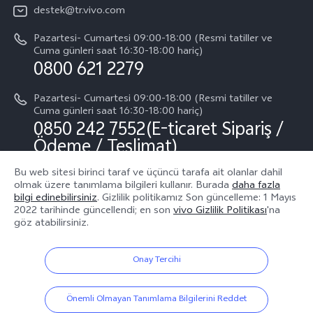
Basın
Tüm Modeller
destek@tr.vivo.com
Sistem Güncellemesi
Yasal Bildirimler
Pazartesi- Cumartesi 09:00-18:00 (Resmi tatiller ve
Başlangıç ve Kullanım ​​Kılavuzu
Cuma günleri saat 16:30-18:00 hariç)
Hakkımızda
0800 621 2279
Garanti Politikamız
Sürdürülebilirlik
Pazartesi- Cumartesi 09:00-18:00 (Resmi tatiller ve
Müşteri Hizmetleri Gizlilik Beyanı
Cuma günleri saat 16:30-18:00 hariç)
vivo Gizlilik Merkezi
0850 242 7552(E-ticaret Sipariş /
Ödeme / Teslimat)
Bu web sitesi birinci taraf ve üçüncü tarafa ait olanlar dahil
olmak üzere tanımlama bilgileri kullanır. Burada
daha fazla
Bizin takip edin
bilgi edinebilirsiniz
. Gizlilik politikamız
Son güncelleme: 1 Mayıs
2022
tarihinde güncellendi; en son
vivo Gizlilik Politikası
'na
göz atabilirsiniz.
Onay Tercihi
Türkiye | Ülke/bölge seçin
Önemli Olmayan Tanımlama Bilgilerini Reddet