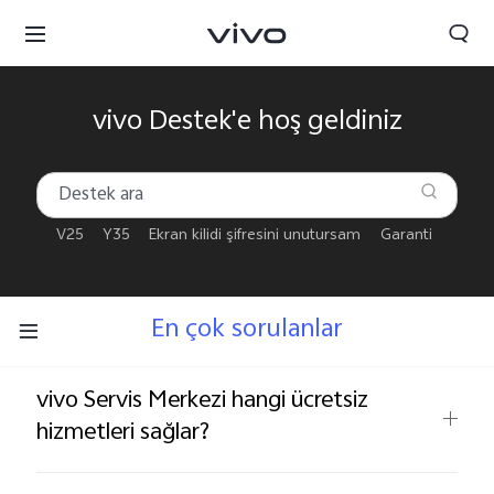
vivo Destek'e hoş geldiniz
V25
Y35
Ekran kilidi şifresini unutursam
Garanti
En çok sorulanlar
vivo Servis Merkezi hangi ücretsiz
hizmetleri sağlar?