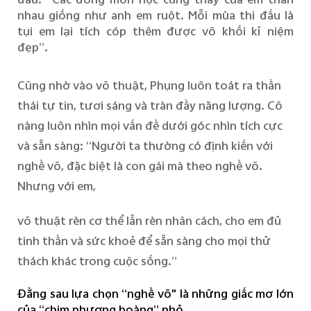
nhau giống như anh em ruột. Mỗi mùa thi đấu là
tụi em lại tích cóp thêm được vô khối kỉ niệm
đẹp”.
Cũng nhờ vào võ thuật, Phụng luôn toát ra thần
thái tự tin, tươi sáng và tràn đầy năng lượng. Cô
nàng luôn nhìn mọi vấn đề dưới góc nhìn tích cực
và sẵn sàng: “Người ta thường có định kiến với
nghề võ, đặc biệt là con gái mà theo nghề võ.
Nhưng với em,
võ thuật rèn cơ thể lẫn rèn nhân cách, cho em đủ
tinh thần và sức khoẻ để sẵn sàng cho mọi thử
thách khác trong cuộc sống.”
Đằng sau lựa chọn “nghề võ" là những giấc mơ lớn
của “chim phượng hoàng” nhỏ