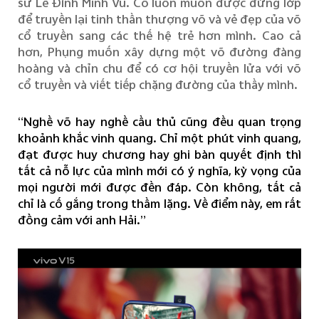
sư Lê Đình Minh Vũ. Cô luôn muốn được đứng lớp
để truyền lại tinh thần thượng võ và vẻ đẹp của võ
cổ truyền sang các thế hệ trẻ hơn mình. Cao cả
hơn, Phụng muốn xây dựng một võ đường đàng
hoàng và chỉn chu để có cơ hội truyền lửa với võ
cổ truyền và viết tiếp chặng đường của thầy mình.
“Nghề võ hay nghề cầu thủ cũng đều quan trọng
khoảnh khắc vinh quang. Chỉ một phút vinh quang,
đạt được huy chương hay ghi bàn quyết định thì
tất cả nỗ lực của mình mới có ý nghĩa, kỳ vọng của
mọi người mới được đền đáp. Còn không, tất cả
chỉ là cố gắng trong thầm lặng. Về điểm này, em rất
đồng cảm với anh Hải.”