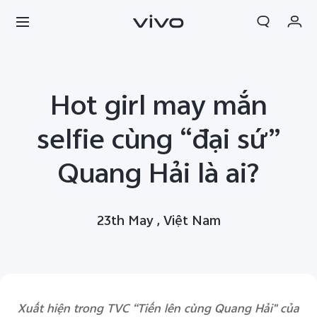
Giỏ hàng
Hot girl may mắn
Đặt hàng
Đăng nhập/Đăng ký
selfie cùng “đại sứ”
Tài khoản của tôi
Quang Hải là ai?
23th May , Việt Nam
Xuất hiện trong TVC “Tiến lên cùng Quang Hải" của