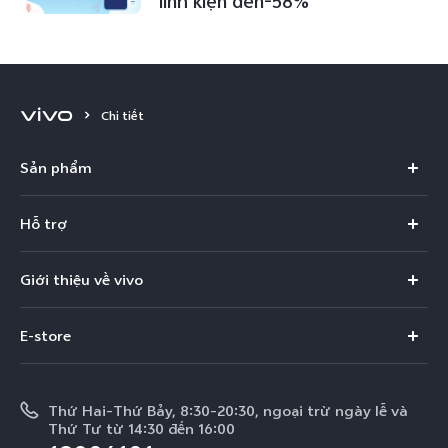
linh kiện đến-58%
Chi tiết
Sản phẩm
X300 Pro
Hỗ trợ
X300
Câu hỏi thường gặp
Giới thiệu về vivo
V60
Trung tâm dịch vụ
Thông tin
V60 Lite 5G
E-store
Funtouch OS
Tin tức
V50 Lite 5G
E-store
Cập nhật hệ thống
Thông báo pháp lý
V50 Lite
Thứ Hai-Thứ Bảy, 8:30-20:30, ngoại trừ ngày lễ và
Tra cứu giá linh kiện
Thứ Tư từ 14:30 đến 16:00
Về chúng tôi