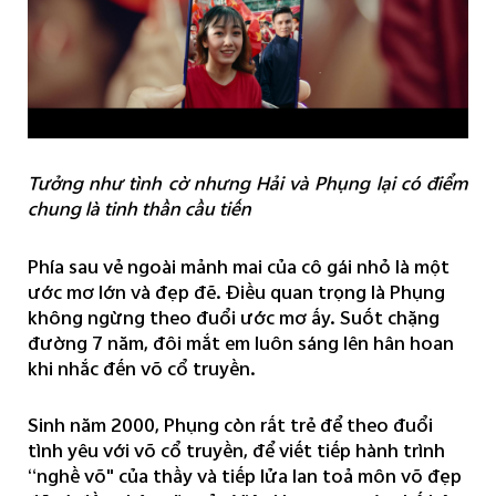
Tưởng như tình cờ nhưng Hải và Phụng lại có điểm
chung là tinh thần cầu tiến
Phía sau vẻ ngoài mảnh mai của cô gái nhỏ là một
ước mơ lớn và đẹp đẽ. Điều quan trọng là Phụng
không ngừng theo đuổi ước mơ ấy. Suốt chặng
đường 7 năm, đôi mắt em luôn sáng lên hân hoan
khi nhắc đến võ cổ truyền.
Sinh năm 2000, Phụng còn rất trẻ để theo đuổi
tình yêu với võ cổ truyền, để viết tiếp hành trình
“nghề võ" của thầy và tiếp lửa lan toả môn võ đẹp