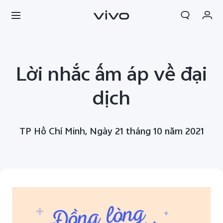
Giỏ hàng
Lời nhắc ấm áp về đại
Đặt hàng
Đăng nhập/Đăng ký
dịch
Tài khoản của tôi
TP Hồ Chí Minh, Ngày 21 tháng 10 năm 2021