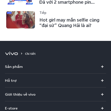
Đã với 2 smartphone pin
“khủng” mới
Tiếp
Hot girl may mắn selfie cùng
“đại sứ” Quang Hải là ai?
Chi tiết
Sản phẩm
X300 Pro
Hỗ trợ
X300
Câu hỏi thường gặp
Giới thiệu về vivo
V60
Trung tâm dịch vụ
Thông tin
V60 Lite 5G
E-store
Funtouch OS