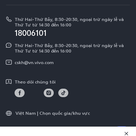
Tin tức
V50 Lite 5G
E-store
Cập nhật hệ thống
Thông báo pháp lý
V50 Lite
Thứ Hai-Thứ Bảy, 8:30-20:30, ngoại trừ ngày lễ và
Tra cứu giá linh kiện
Thứ Tư từ 14:30 đến 16:00
Về chúng tôi
18006101
Y39 5G
Xác thực bằng IMEI
Trung tâm Quyền riêng tư của vivo
Y29
Thứ Hai-Thứ Bảy, 8:30-20:30, ngoại trừ ngày lễ và
Dịch vụ cuộc hẹn
Thứ Tư từ 14:30 đến 16:00
Tính Bền Vững
Y19s Pro
Truy vấn tiến độ sửa chữa
cskh@vn.vivo.com
Y04
Prize-giving Quiz
Theo dõi chúng tôi
Chính sách bảo hành của vivo
Tải LUTs để khôi phục Log
Việt Nam | Chọn quốc gia/khu vực