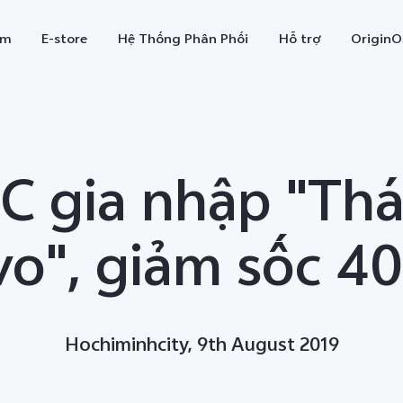
ẩm
E-store
Hệ Thống Phân Phối
Hỗ trợ
OriginO
1C gia nhập "Th
vo", giảm sốc 4
X300
V70
V7
mới
Hochiminhcity, 9th August 2019