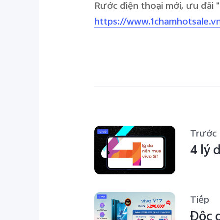
Rước điện thoại mới, ưu đãi 
https://www.1chamhotsale.v
Trước
4 lý 
Tiếp
Độc q