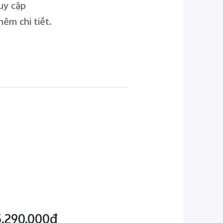
uy cập
êm chi tiết.
5.290.000đ