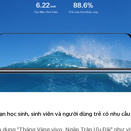
ạn học sinh, sinh viên và người dùng trẻ có nhu cầu g
 dụng "Tháng Vàng vivo, Ngập Tràn Ưu Đãi" như viv