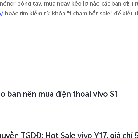
"nóng" bỏng tay, mua ngay kẻo lỡ nào các bạn ơi! Tr
n/
hoặc tìm kiếm từ khóa "1 chạm hốt sale" để biết th
do bạn nên mua điện thoại vivo S1
uyền TGDĐ: Hot Sale vivo Y17, giá chỉ 