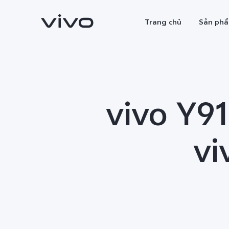
Trang chủ
Sản ph
vivo Y9
vi
X300 Ultra
X300 Pro
mới