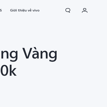
S
Giới thiệu về vivo
áng Vàng
00k
0 FE
Y31d
mới
mới