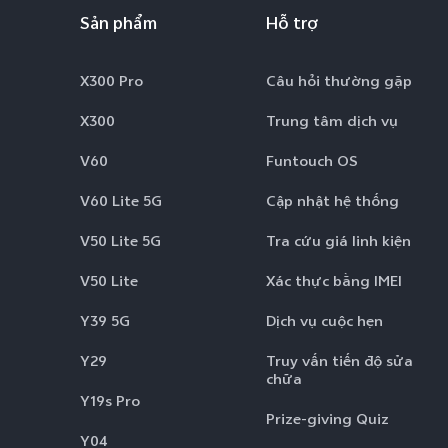
Sản phẩm
Hỗ trợ
X300 Pro
Câu hỏi thường gặp
X300
Trung tâm dịch vụ
V60
Funtouch OS
V60 Lite 5G
Cập nhật hệ thống
V50 Lite 5G
Tra cứu giá linh kiện
V50 Lite
Xác thực bằng IMEI
Y39 5G
Dịch vụ cuộc hẹn
Y29
Truy vấn tiến độ sửa
chữa
Y19s Pro
Prize-giving Quiz
Y04