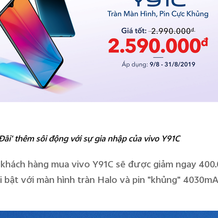
ãi' thêm sôi động với sự gia nhập của vivo Y91C
 khách hàng mua vivo Y91C sẽ được giảm ngay 400.0
i bật với màn hình tràn Halo và pin "khủng" 4030mA