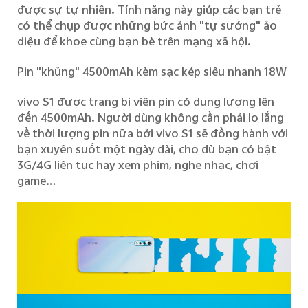
được sự tự nhiên. Tính năng
này
giúp các bạn trẻ
có thể chụp được những bức ảnh
"
tự sướng
"
ảo
diệu
để
khoe
cùng bạn bè trên mạng xã hội.
P
in
"
khủng
"
4500mAh kèm sạc kép siêu nhanh 18W
v
ivo S1
được trang bị viên pin có dung lượng lên
đến 4500mAh
.
N
gười dùng không cần phải lo lắng
về thời lượng pin
nữa bởi v
ivo S1 sẽ đồng hành với
bạn xuyên suốt một ngày dài, cho dù bạn có bật
3G/4G liên tục hay xem phim, nghe nhạc, chơi
game…