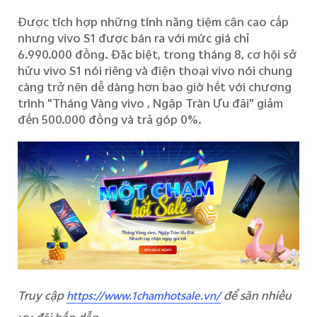
Được tích hợp những tính năng
tiệm cận
cao cấp
nhưng
vivo S1
được bán
ra
với mức giá
chỉ
6.990.000 đồng. Đặc biệt,
t
rong tháng 8,
cơ hội sở
hữu vivo S1 nói riêng và điện thoại vivo nói chung
càng trở nên dễ dàng hơn bao giờ hết với
chương
trình "Tháng
V
àng
v
ivo ,
N
gập
T
ràn
Ư
u đãi"
giảm
đến 5
00.000 đồng và trả góp 0%.
Truy cập
để săn nhiều
https://www.1chamhotsale.vn/