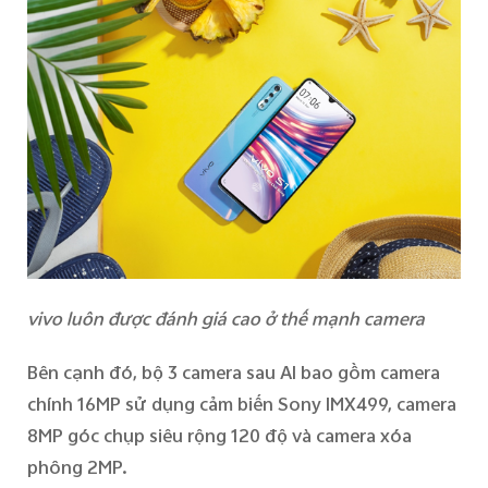
vivo luôn được đánh giá cao ở thế mạnh camera
B
ên cạnh đó, b
ộ 3 camera
sau
AI
bao gồm
camera
chính 16MP sử dụng cảm biến Sony IMX499, camera
8MP góc chụ
p
siêu rộng 120 độ và camera
xóa
phông
2MP.