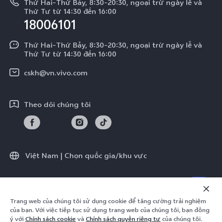
V50 Lite
Thứ Hai-Thứ Bảy, 8:30-20:30, ngoại trừ ngày lễ và
Tra cứu giá linh kiện
Thứ Tư từ 14:30 đến 16:00
Về chúng tôi
18006101
Y39 5G
Xác thực bằng IMEI
Trung tâm Quyền riêng tư của vivo
Y29
Thứ Hai-Thứ Bảy, 8:30-20:30, ngoại trừ ngày lễ và
Dịch vụ cuộc hẹn
Thứ Tư từ 14:30 đến 16:00
Tính Bền Vững
Y19s Pro
Truy vấn tiến độ sửa chữa
cskh@vn.vivo.com
Y04
Prize-giving Quiz
Theo dõi chúng tôi
Chính sách bảo hành của vivo
Tải LUTs để khôi phục Log
Việt Nam | Chọn quốc gia/khu vực
© 2026 vivo Mobile Communication Co., Ltd. Bảo lưu toàn quyền.
Trang web của chúng tôi sử dụng cookie để tăng cường trải nghiệm
Chính sách quyền riêng tư của vivo
|
Chính sách cookie
|
của bạn. Với việc tiếp tục sử dụng trang web của chúng tôi, bạn đồng
Hỗ trợ Quyền riêng tư
|
Điều khoản giao dịch
ý với
Chính sách cookie
và
Chính sách quyền riêng tư
của chúng tôi.