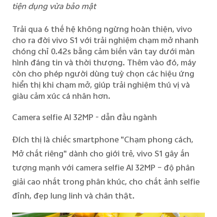
tiện dụng vừa bảo mật
Trải qua 6 thế hệ không ngừng hoàn thiện, vivo
cho ra đời vivo S1 với trải nghiệm chạm mở nhanh
chóng chỉ 0.42s bằng cảm biến vân tay dưới màn
hình đáng tin và thời thượng. Thêm vào đó,
máy
còn
cho phép người dùng
tuỳ
chọn các hiệu ứng
hiển thị khi chạm mở, giúp trải nghiệm thú vị và
giàu cảm xúc cá nhân hơn.
C
amera selfie AI 32MP
-
dẫn đầu
ngành
Đích thị
là chiếc smartphone
"Chạm phong cách,
Mở chất riêng"
dành cho giới trẻ
, v
ivo S1 gây ấn
tượng
mạnh
với camera selfie AI 32MP –
độ phân
giải
cao nhất trong phân khúc, cho chất ảnh selfie
đỉnh, đẹp lung linh và chân thật.