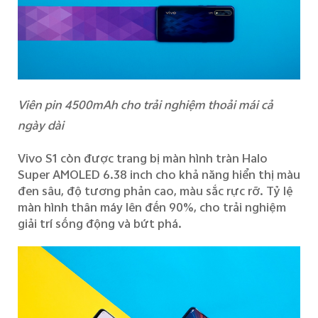
Viên pin 4500mAh cho trải nghiệm thoải mái cả
ngày dài
V
ivo S1
còn
được trang bị màn hình tràn Halo
Super AMOLED 6
.
38 inch
cho
khả năng hiển thị màu
đen sâu, độ tương phản cao, màu sắc rực rỡ.
T
ỷ lệ
màn hình thân máy lên đến 90%, cho trải nghiệm
giải trí sống động và bứt phá.