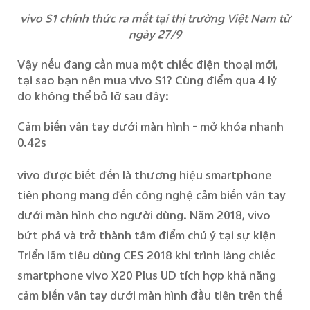
vivo S1 chính thức ra mắt tại thị trường Việt Nam từ
ngày 27/9
Vậy nếu đang cần mua một chiếc điện thoại mới,
t
ại sao bạn nên mua
v
ivo S1?
Cùng điểm qua
4
lý
do
không thể bỏ lỡ
sau
đây
:
Cảm biến vân tay dưới màn hình - mở khóa nhanh
0.42s
vivo được biết đến là thương hiệu smartphone
tiên phong mang đến công nghệ cảm biến vân tay
dưới màn hình cho người dùng. Năm 2018, vivo
bứt phá và trở thành tâm điểm chú ý tại sự kiện
Triển lãm tiêu d
ù
ng
CES 2018 khi trình làng chiếc
smartphone
vivo X20 Plus UD tích hợp khả năng
cảm biến vân tay dưới màn hình
đầu
tiên trên thế