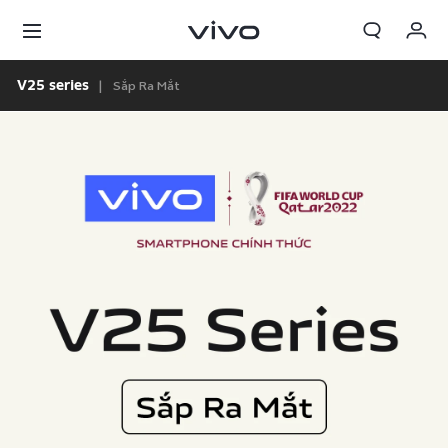
Giỏ hàng
Sắp Ra Mắt
V25 series
Đặt hàng
Đăng nhập/Đăng ký
Tài khoản của tôi